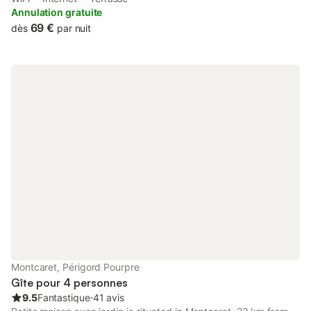
property also provides guests with a picnic area.
Annulation gratuite
69 €
dès
par nuit
Montcaret, Périgord Pourpre
Gîte pour 4 personnes
9.5
Fantastique
⋅
41 avis