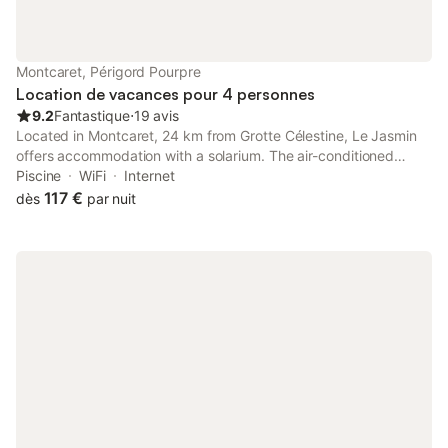
Montcaret, Périgord Pourpre
Location de vacances pour 4 personnes
9.2
Fantastique
⋅
19 avis
Located in Montcaret, 24 km from Grotte Célestine, Le Jasmin
offers accommodation with a solarium. The air-conditioned
accommodation is 36 km from Bergerac Train Station, and
Piscine
WiFi
Internet
guests can benefit from on-site private parking and
117 €
dès
par nuit
complimentary WiFi.