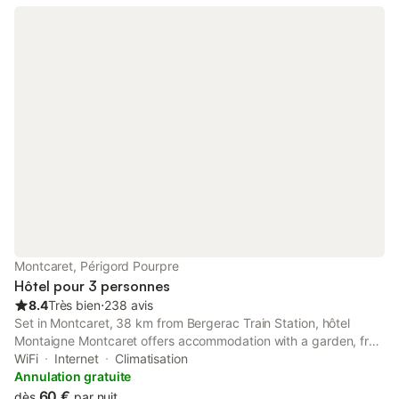
Montcaret, Périgord Pourpre
Hôtel pour 3 personnes
8.4
Très bien
⋅
238 avis
Set in Montcaret, 38 km from Bergerac Train Station, hôtel
Montaigne Montcaret offers accommodation with a garden, free
private parking, a shared lounge and a terrace. This 2-star hotel
WiFi
Internet
Climatisation
has air-conditioned rooms with a private bathroom.
Annulation gratuite
60 €
dès
par nuit