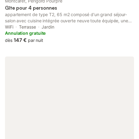
Montcaret, Périgord Pourpre
Gîte pour 4 personnes
appartement de type T2, 65 m2 composé d'un grand séjour-
salon avec cuisine intégrée ouverte neuve toute équipée, une
grande chambre avec parquet et moulures, une salle de bains
WiFi
Terrasse
Jardin
tout confort, machine à laver. Equipements bébé. Totalement
Annulation gratuite
indépendant, il dispose d'un accès direct de plain -pied sur le
147 €
dès
par nuit
parc de la maison avec terrasse privée avec table et chaises de
jardin. WIFI gratuit. commerces à proximité. Garage à motos;
proche ST EMILION et vignobles Bordelais English spoken