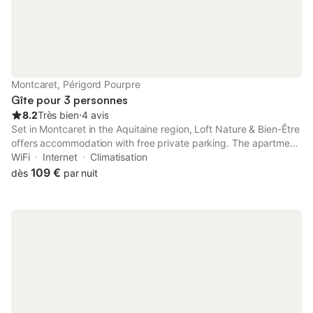
Montcaret, Périgord Pourpre
Gîte pour 3 personnes
8.2
Très bien
⋅
4 avis
Set in Montcaret in the Aquitaine region, Loft Nature & Bien-Être
offers accommodation with free private parking. The apartment
is 39 km from Bergerac Train Station.
WiFi
Internet
Climatisation
109 €
dès
par nuit