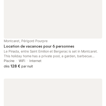
Montcaret, Périgord Pourpre
Location de vacances pour 6 personnes
Le Pinada, entre Saint Emilion et Bergerac is set in Montcaret.
This holiday home has a private pool, a garden, barbecue
facilities, free WiFi and free private parking. The property is
Piscine
WiFi
Internet
non-smoking and is located 41 km from Bergerac Train Station.
128 €
dès
par nuit