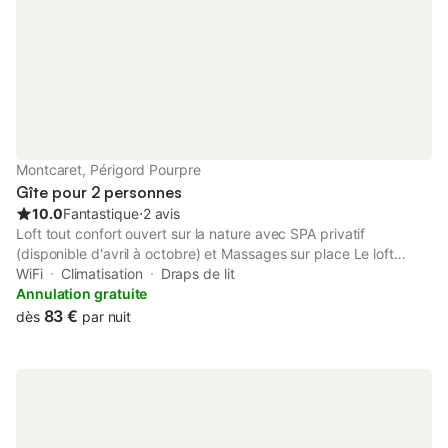
Montcaret, Périgord Pourpre
Gîte pour 2 personnes
10.0
Fantastique
⋅
2 avis
Loft tout confort ouvert sur la nature avec SPA privatif
(disponible d'avril à octobre) et Massages sur place Le loft
comprend 1 lit double, une salle de bain et un WC indépendant,
WiFi
Climatisation
Draps de lit
Une cuisine équipée et une table à manger, un coin TV avec
Annulation gratuite
Netflix, Une terrasse couverte avec son SPA privatif (disponible
83 €
dès
par nuit
d'avril à octobre) et son jardin avec vue dégagée sur les vignes.
Vous profitez d'un cadre authentique au plus proche de la
nature.