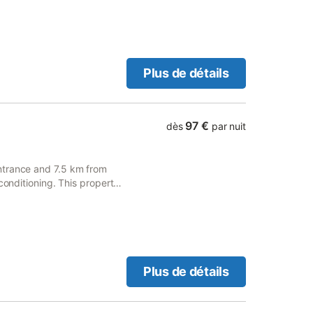
Plus de détails
97 €
dès
par nuit
ntrance and 7.5 km from
conditioning. This property
 free WiFi. Poitiers Town
Plus de détails