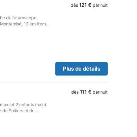
121 €
dès
par nuit
he du futuroscope,
 Montamisé, 12 km from
y.
Plus de détails
111 €
dès
par nuit
maxi et 2 enfants maxi)
 de Poitiers et du
32m2 et est idéal pour un
t de 160, 2 lits superposés
sine tout équipé. Télé.
n septembre. Jacuzzi à