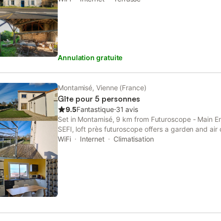
Annulation gratuite
Montamisé, Vienne (France)
Gîte pour 5 personnes
9.5
Fantastique
⋅
31 avis
Set in Montamisé, 9 km from Futuroscope - Main E
SEFI, loft près futuroscope offers a garden and air 
offers access to a balcony, free private parking and
WiFi
Internet
Climatisation
Hall is 9.