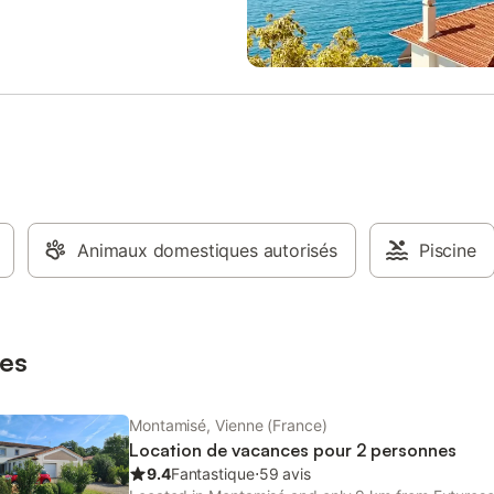
s de la forêt de Moulière, la plus
serviette - lit fait à l'arrivée : 5 € p
u département, nous bénéficions
s direct depuis les chalets, pas
 voiture pour profiter pleinement
poumon vert du Poitou !
ion du site possible, tarif
 pour ouvriers, artisans,
nts nous consulter. Location
le d'une capacité de 50
s pour évènements festifs,
s, nous contacter. Pour réserver
 voir notre site Location de draps
Animaux domestiques autorisés
Piscine
t et 2 petites serviettes par
 pour 3 €
es
Montamisé, Vienne (France)
Location de vacances pour 2 personnes
9.4
Fantastique
⋅
59 avis