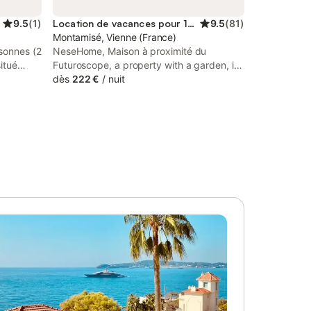
9.5
(
1
)
Location de vacances pour 10 personnes
9.5
(
81
)
Montamisé, Vienne (France)
sonnes (2
NeseHome, Maison à proximité du
itué
Futuroscope, a property with a garden, is
ares, à
set in Montamisé, 7.9 km from Poitiers
dès
222 €
/
nuit
pe : le
Town Hall, 8 km from Poitiers University,
 32 m² et
as well as 8 km from Rocade Distribution.
uple
e 160, 2
ivative
t équipé.
uffée
e. Spa à
 30 min
éance
 30 min).
e ping
nque -
grand lit
le -
ne