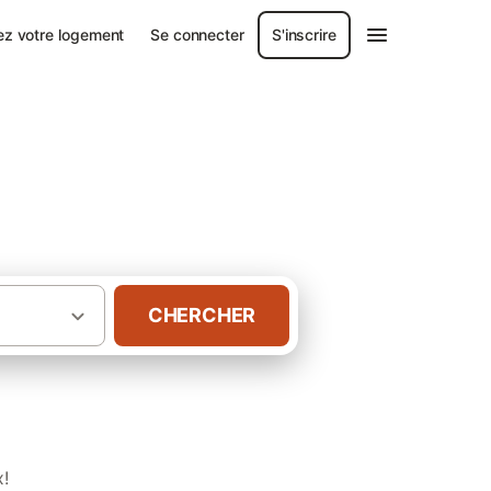
ez votre logement
Se connecter
S'inscrire
CHERCHER
·
·
ine
Vienne (France)
Gîtes à Montamisé
x!