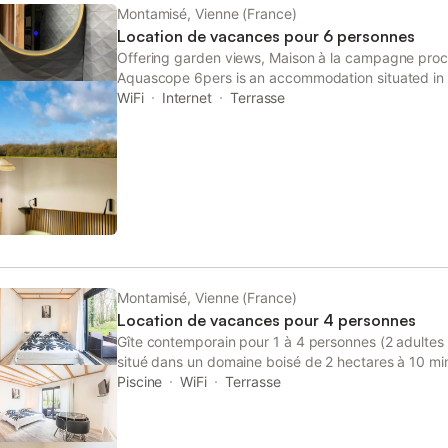
Montamisé, Vienne (France)
Location de vacances pour 6 personnes
Offering garden views, Maison à la campagne proc
Aquascope 6pers is an accommodation situated in
Poitiers Town Hall and 12 km from Poitiers Universit
WiFi
Internet
Terrasse
Montamisé, Vienne (France)
Location de vacances pour 4 personnes
Gîte contemporain pour 1 à 4 personnes (2 adultes 
situé dans un domaine boisé de 2 hectares à 10 min
Futuroscope : le Domaine des Tilleuls. Le gite fait 
Piscine
WiFi
Terrasse
couple ou un couple avec 1 ou 2 enfants. 1 grand li
de 90, terrasse privative (salon de jardin). Coin cui
Piscine extérieure chauffée ouverte de mi-mai à fi