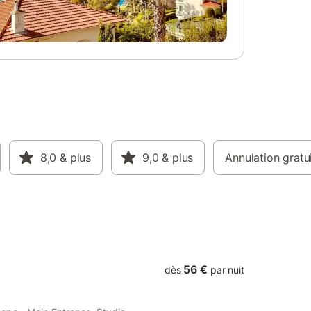
ar lit
8,0
& plus
9,0
& plus
Annulation gratu
56 €
dès
par nuit