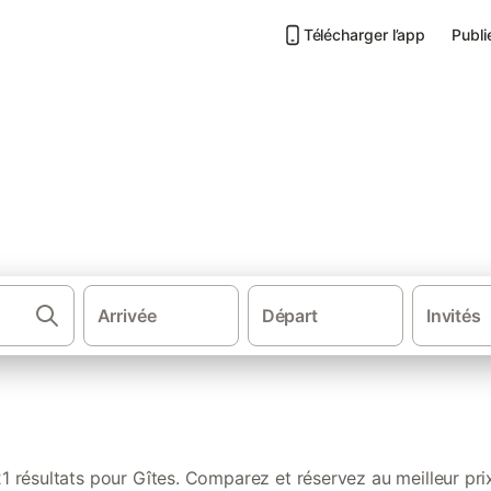
Télécharger l’app
Publi
s de vacances à Montamisé
Arrivée
Départ
Invités
·
·
Gîtes et locations de vacances
France
Nouvelle-Aquita
1 résultats pour Gîtes. Comparez et réservez au meilleur pri