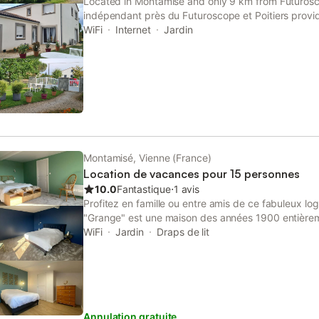
Located in Montamisé and only 9 km from Futurosc
indépendant près du Futuroscope et Poitiers prov
garden views, free WiFi and free private parking.
WiFi
Internet
Jardin
Montamisé, Vienne (France)
Location de vacances pour 15 personnes
10.0
Fantastique
⋅
1 avis
Profitez en famille ou entre amis de ce fabuleux lo
"Grange" est une maison des années 1900 entièrem
est composée de 6 chambres et de 3 espaces de ba
WiFi
Jardin
Draps de lit
deux salles d'eau). Trois WC sont également présen
commodités, vous bénéficierez d'une grande cuis
salon lumineux, d'une grande salle à manger pouvant
convives. Un bel extérieur est aussi présent. Le l
ce logement : 5 chambres + 1 chambre palier avec 
Annulation gratuite
canapé lit au salon soit 15 couchages; 1 salle de bai