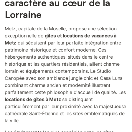
caractère au cœur de la
chaque étage. Il est partiellement occupé par le propriétaire à
certaines périodes de l’année. Les petits + du logement : •⁠
Lorraine
⁠Duplex d’architecte ⭐⭐⭐⭐⭐ •⁠ ⁠Emplacement central idéal •⁠
⁠Décoration raffinée et prestations haut de gamme •⁠ ⁠Deux
espaces nuit indépendants avec salle d’eau •⁠ ⁠Parfait pour f
Metz, capitale de la Moselle, propose une sélection
exceptionnelle de
gîtes et locations de vacances à
Metz
qui séduisent par leur parfaite intégration entre
patrimoine historique et confort moderne. Ces
hébergements authentiques, situés dans le centre
historique et les quartiers résidentiels, allient charme
lorrain et équipements contemporains. Le Studio
Canopée avec son ambiance jungle chic et Casa Luna
combinant charme ancien et modernité illustrent
parfaitement cette philosophie d'accueil de qualité. Les
locations de gîtes à Metz
se distinguent
particulièrement par leur proximité avec la majestueuse
cathédrale Saint-Étienne et les sites emblématiques de
la ville.