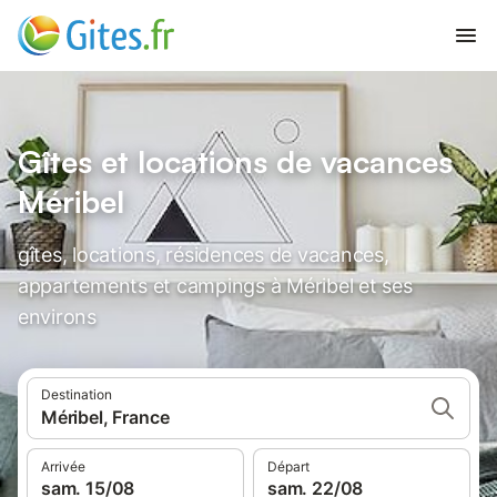
Gîtes et locations de vacances
Méribel
gîtes, locations, résidences de vacances,
appartements et campings à Méribel et ses
environs
Destination
Méribel, France
Arrivée
Départ
sam. 15/08
sam. 22/08