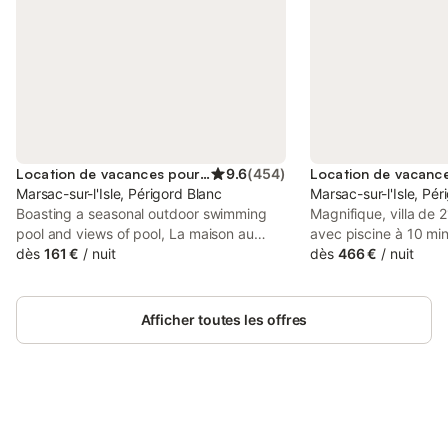
Location de vacances pour 2 personnes
9.6
(
454
)
Marsac-sur-l'Isle, Périgord Blanc
Marsac-sur-l'Isle, Pér
Boasting a seasonal outdoor swimming
Magnifique, villa de 
pool and views of pool, La maison au
avec piscine à 10 mi
cèdre is a bed and breakfast set in a
dès
161 €
/
nuit
dans un quartier rési
dès
466 €
/
nuit
historic building in Marsac-sur-lʼIsle, 4 km
avec parking 4 voiture
from Périgueux Golf Course.
entièrement équipée, 
avec lit king size, do
Afficher toutes les offres
dressing et meuble 
deuxième chambre ave
size Une troisième 
lits simple. Un espa
connexion wi-fi Très 
Connectez-vous et économisez
full équipée, dressin
Se connecter