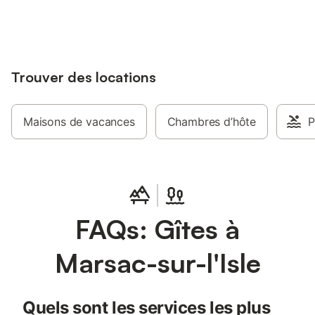
jusqu'à 10% sur nos logements.
linge, sèche-linge, ce
vaisselle, etc…… Un 
2000 m², entièrement c
possède également tr
de profiter au mieux 
Trouver des locations
espace détente, espa
barbecue, plancha, p
Maisons de vacances
Chambres d’hôte
P
FAQs: Gîtes à
Marsac-sur-l'Isle
Quels sont les services les plus