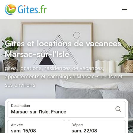
Gîtes et locations de vacances
Marsac-sur-l'Isle
gîtes, locations, résidences de vacances,
appartements et campings à Marsac-sur-l'Isle et
ses environs
Destination
Marsac-sur-l'Isle, France
Arrivée
Départ
sam. 15/08
sam. 22/08