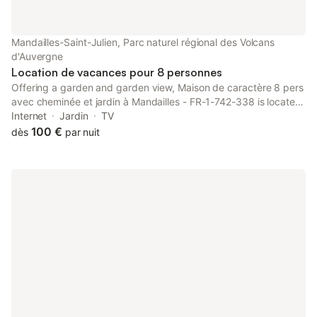
Mandailles-Saint-Julien, Parc naturel régional des Volcans
d'Auvergne
Location de vacances pour 8 personnes
Offering a garden and garden view, Maison de caractère 8 pers
avec cheminée et jardin à Mandailles - FR-1-742-338 is located
in Mandailles, 27 km from Aurillac train station and 14 km from
Internet
Jardin
TV
Pas de Peyrol.
100 €
dès
par nuit