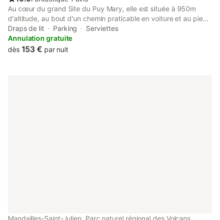
Au cœur du grand Site du Puy Mary, elle est située à 950m
d'altitude, au bout d'un chemin praticable en voiture et au pied
des départs de nombreuses randonnées. A 18kms du Lioran
Draps de lit
Parking
Serviettes
(25min), 8kms des gorges de Jordanne (10min), 25kms
Annulation gratuite
d'Aurillac (25min). Épicerie, restaurants, station de pleine nature,
153 €
dès
par nuit
marché de pays (en été) à 2kms (3min).
Mandailles-Saint-Julien, Parc naturel régional des Volcans