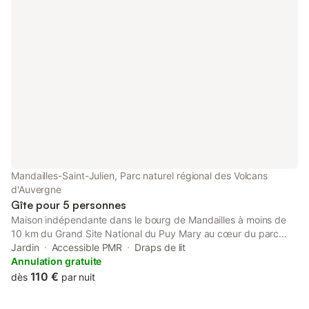
Mandailles-Saint-Julien, Parc naturel régional des Volcans
d'Auvergne
Gîte pour 5 personnes
Maison indépendante dans le bourg de Mandailles à moins de
10 km du Grand Site National du Puy Mary au cœur du parc
régional des Volcans d'Auvergne . Maison de 1874 entièrement
Jardin
Accessible PMR
Draps de lit
rénovée bénéficiant d'une très belle vue sur les montagnes .
Annulation gratuite
Commerces sur place à 100 mètres du gite (épicerie,
110 €
dès
par nuit
boulangerie , restaurant) . Vous bénéficiez d'un petit balcon,
d'une terrasse avec salon de jardin et d' un terrain clos avec