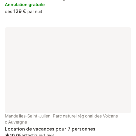
from Aurillac Congress Centre and 28 km from Aurillac train
Annulation gratuite
station.
129 €
dès
par nuit
Mandailles-Saint-Julien, Parc naturel régional des Volcans
d'Auvergne
Location de vacances pour 7 personnes
10.0
Fantastique
⋅
1 avis