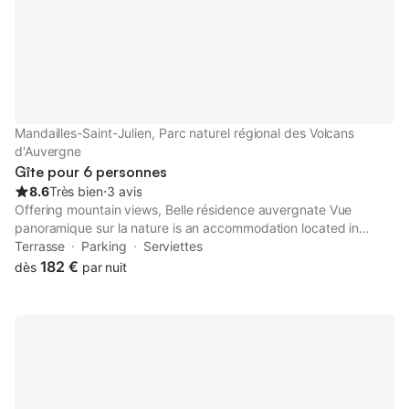
Mandailles-Saint-Julien, Parc naturel régional des Volcans
d'Auvergne
Gîte pour 6 personnes
8.6
Très bien
⋅
3 avis
Offering mountain views, Belle résidence auvergnate Vue
panoramique sur la nature is an accommodation located in
Saint-Julien-de-Jordanne, 27 km from Aurillac train station and
Terrasse
Parking
Serviettes
28 km from Cantal Auvergne Stadium.
182 €
dès
par nuit