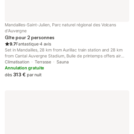
Mandailles-Saint-Julien, Parc naturel régional des Volcans
d'Auvergne
Gîte pour 2 personnes
9.7
Fantastique
⋅
4 avis
Set in Mandailles, 28 km from Aurillac train station and 28 km
from Cantal Auvergne Stadium, Bulle de printemps offers air
conditioning. Located 27 km from Aurillac Congress Centre, the
Climatisation
Terrasse
Sauna
property provides a terrace and free private parking.
Annulation gratuite
313 €
dès
par nuit