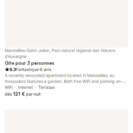
pour une location de 
Mandailles-Saint-Julien, Parc naturel régional des Volcans
d'Auvergne
Gîte pour 3 personnes
9.3
Fantastique
⋅
8 avis
A recently renovated apartment located in Mandailles, au
massoubro features a garden. Both free WiFi and parking on-
site are available at the apartment free of charge. The property
WiFi
Internet
Terrasse
is non-smoking and is set 29 km from Aurillac Congress Centre.
121 €
dès
par nuit