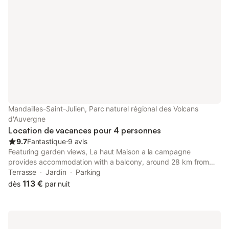
Mandailles-Saint-Julien, Parc naturel régional des Volcans
d'Auvergne
Location de vacances pour 4 personnes
9.7
Fantastique
⋅
9 avis
Featuring garden views, La haut Maison a la campagne
provides accommodation with a balcony, around 28 km from
Aurillac Congress Centre. The property is around 29 km from
Terrasse
Jardin
Parking
Cantal Auvergne Stadium, 12 km from Pas de Peyrol and 28 km
113 €
dès
par nuit
from Col...