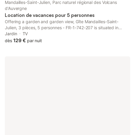
Mandailles-Saint-Julien, Parc naturel régional des Volcans
d'Auvergne
Location de vacances pour 5 personnes
Offering a garden and garden view, Gîte Mandailles-Saint-
Julien, 3 pièces, 5 personnes - FR-1-742-207 is situated in
Mandailles, 31 km from Cantal Auvergne Stadium and 31 km
Jardin
TV
from Aurillac train station.
129 €
dès
par nuit