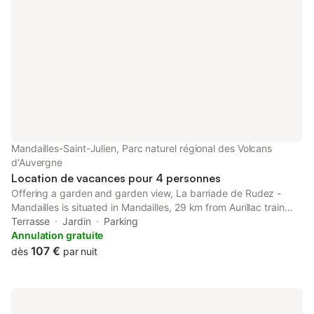
Mandailles-Saint-Julien, Parc naturel régional des Volcans
d'Auvergne
Location de vacances pour 4 personnes
Offering a garden and garden view, La barriade de Rudez -
Mandailles is situated in Mandailles, 29 km from Aurillac train
station and 30 km from Cantal Auvergne Stadium. This property
Terrasse
Jardin
Parking
offers access to a terrace and free private parking.
Annulation gratuite
107 €
dès
par nuit