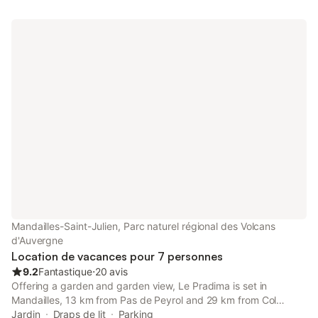
disponible du samedi au samedi pendant les vacances
scolaires,possibilité le week-end 3 nuits minimum. Draps fournie,
serviettes non fournies.
Mandailles-Saint-Julien, Parc naturel régional des Volcans
d'Auvergne
Location de vacances pour 7 personnes
9.2
Fantastique
⋅
20 avis
Offering a garden and garden view, Le Pradima is set in
Mandailles, 13 km from Pas de Peyrol and 29 km from Col
d'Entremont. With free private parking, the property is 28 km
Jardin
Draps de lit
Parking