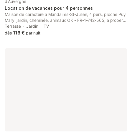
d'Auvergne
Location de vacances pour 4 personnes
Maison de caractère à Mandailles-St-Julien, 4 pers, proche Puy
Mary, jardin, cheminée, animaux OK - FR-1-742-565, a property
with a garden, is set in Mandailles, 27 km from Aurillac train
Terrasse
Jardin
TV
station, 13 km from Pas de Peyrol, as well as 29 km from Col...
116 €
dès
par nuit