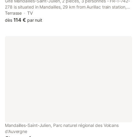
Gîte Mandailles-Saint-Julien, 2 pièces, 3 personnes - FR-1-742-
278 is situated in Mandailles, 29 km from Aurillac train station,
12 km from Pas de Peyrol, as well as 27 km from Col
Terrasse
TV
d'Entremont.
114 €
dès
par nuit
Mandailles-Saint-Julien, Parc naturel régional des Volcans
d'Auvergne