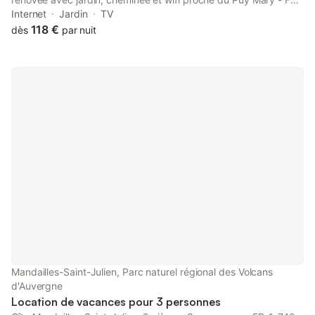
1-742-516 is located in Mandailles, 28 km from Aurillac train
Internet
Jardin
TV
station and 13 km from Pas de Peyrol.
118 €
dès
par nuit
Mandailles-Saint-Julien, Parc naturel régional des Volcans
d'Auvergne
Location de vacances pour 3 personnes