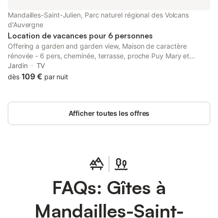
Mandailles-Saint-Julien, Parc naturel régional des Volcans
d'Auvergne
Location de vacances pour 6 personnes
Offering a garden and garden view, Maison de caractère
rénovée - 6 pers, cheminée, terrasse, proche Puy Mary et
activités nature - FR-1-742-133 is situated in Mandailles, 28 km
Jardin
TV
from Aurillac train station and 13 km from Pas de Peyrol.
109 €
dès
par nuit
Afficher toutes les offres
FAQs: Gîtes à
Mandailles-Saint-