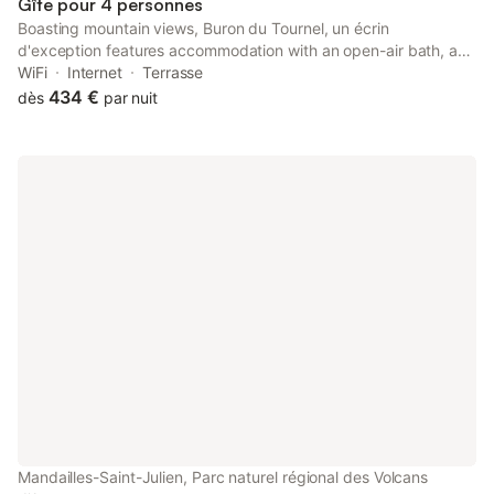
Gîte pour 4 personnes
Boasting mountain views, Buron du Tournel, un écrin
d'exception features accommodation with an open-air bath, a
garden and barbecue facilities, around 31 km from Aurillac
WiFi
Internet
Terrasse
Congress Centre.
434 €
dès
par nuit
Mandailles-Saint-Julien, Parc naturel régional des Volcans