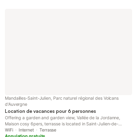
Mandailles-Saint-Julien, Parc naturel régional des Volcans
d'Auvergne
Location de vacances pour 6 personnes
Offering a garden and garden view, Vallée de la Jordanne,
Maison cosy 6pers, terrasse is located in Saint-Julien-de-
Jordanne, 27 km from Aurillac train station and 27 km from
WiFi
Internet
Terrasse
Cantal Auvergne Stadium.
Annulation gratuite