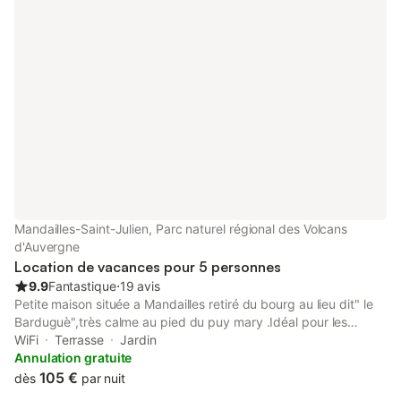
Mandailles-Saint-Julien, Parc naturel régional des Volcans
d'Auvergne
Location de vacances pour 5 personnes
9.9
Fantastique
⋅
19 avis
Petite maison située a Mandailles retiré du bourg au lieu dit" le
Barduguè",très calme au pied du puy mary .Idéal pour les
amoureux de la rando ,VTT,ski. 18km de la station de ski du
WiFi
Terrasse
Jardin
Lioran ,commerces a proximité, Hotel Restaurants, Epicerie
Annulation gratuite
,Boulangerie, Patisserie . Petite maison avec terrasse ensoleillée
105 €
dès
par nuit
, pelouse, très calme. locale pour vélos ,skis... la location est