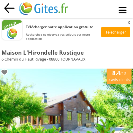
x
Télécharger notre application gratuite
Recherchez et réservez vos séjours sur notre
application
Maison L'Hirondelle Rustique
6 Chemin du Haut Rivage - 08800 TOURNAVAUX
8.4
/10
avis clients
7