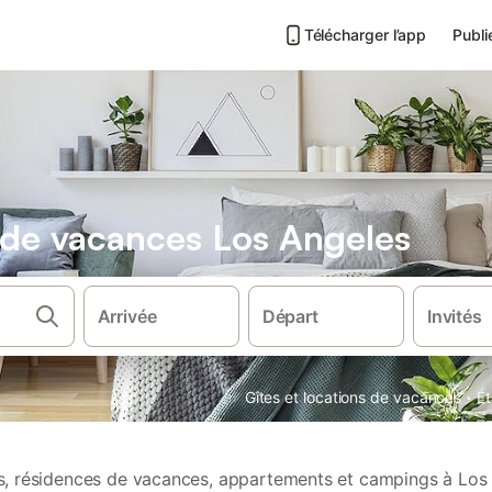
Télécharger l’app
Publi
s de vacances Los Angeles
Arrivée
Départ
Invités
·
Gîtes et locations de vacances
Ét
ns, résidences de vacances, appartements et campings à Los