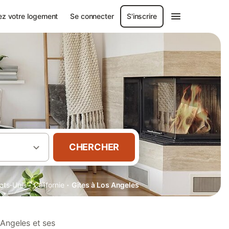
ez votre logement
Se connecter
S'inscrire
CHERCHER
·
·
ats-Unis
Californie
Gîtes à Los Angeles
 Angeles et ses