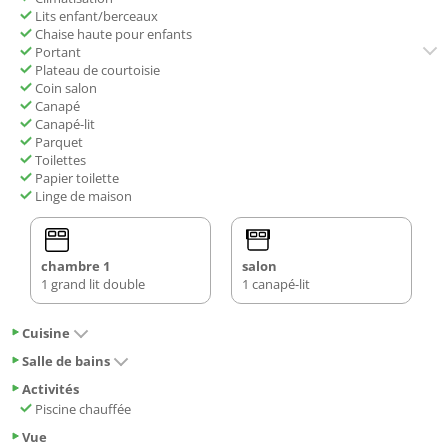
Lits enfant/berceaux
Chaise haute pour enfants
Portant
Plateau de courtoisie
Coin salon
Canapé
Canapé-lit
Parquet
Toilettes
Papier toilette
Linge de maison
chambre 1
salon
1 grand lit double
1 canapé-lit
Cuisine
Salle de bains
Activités
Piscine chauffée
Vue