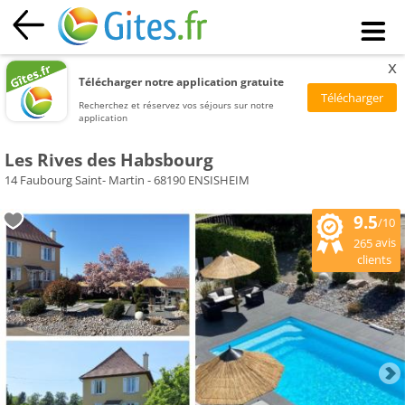
x
Télécharger notre application gratuite
Recherchez et réservez vos séjours sur notre
application
Les Rives des Habsbourg
14 Faubourg Saint- Martin - 68190 ENSISHEIM
9.5
/10
avis
265
clients