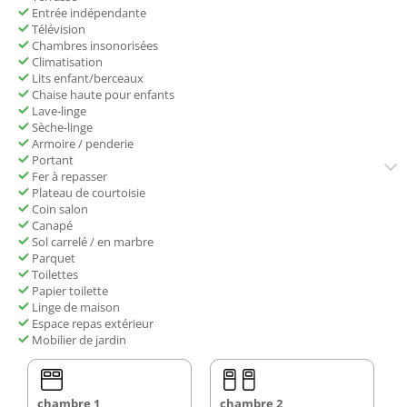
Entrée indépendante
Télévision
Chambres insonorisées
Climatisation
Lits enfant/berceaux
Chaise haute pour enfants
Lave-linge
Sèche-linge
Armoire / penderie
Portant
Fer à repasser
Plateau de courtoisie
Coin salon
Canapé
Sol carrelé / en marbre
Parquet
Toilettes
Papier toilette
Linge de maison
Espace repas extérieur
Mobilier de jardin
chambre 1
chambre 2