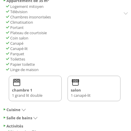
Appartement de 35 m²
Logement mitoyen
Télévision
Chambres insonorisées
Climatisation
Portant
Plateau de courtoisie
Coin salon
Canapé
Canapé-lit
Parquet
Toilettes
Papier toilette
Linge de maison
chambre 1
salon
1 grand lit double
1 canapé-lit
Cuisine
Salle de bains
Activités