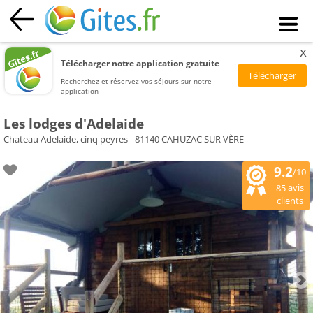
x
Télécharger notre application gratuite
Recherchez et réservez vos séjours sur notre
application
Les lodges d'Adelaide
Chateau Adelaide, cinq peyres - 81140 CAHUZAC SUR VÈRE
9.2
/10
avis
85
clients