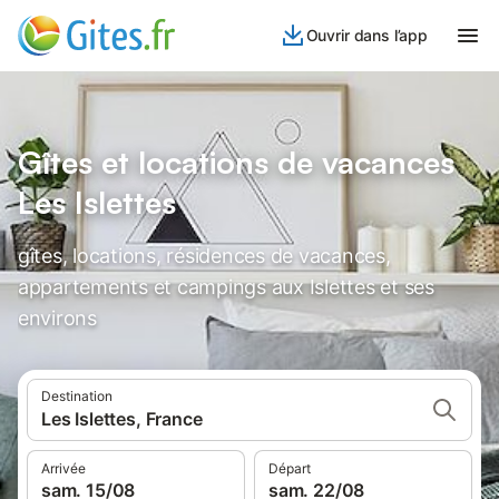
Ouvrir dans l’app
Gîtes et locations de vacances
Les Islettes
gîtes, locations, résidences de vacances,
appartements et campings aux Islettes et ses
environs
Destination
Les Islettes, France
Arrivée
Départ
sam. 15/08
sam. 22/08