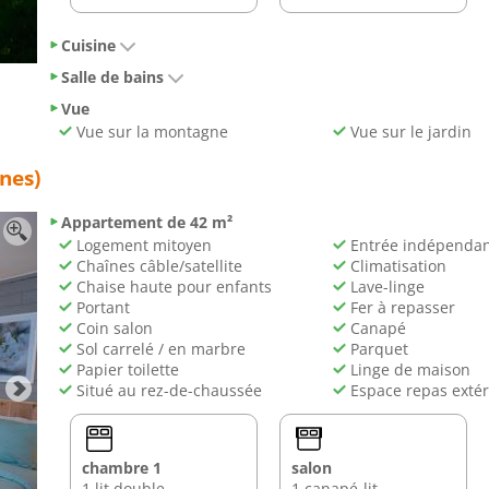
Cuisine
Salle de bains
Vue
Vue sur la montagne
Vue sur le jardin
nes)
Appartement de 42 m²
Logement mitoyen
Entrée indépenda
Chaînes câble/satellite
Climatisation
Chaise haute pour enfants
Lave-linge
Portant
Fer à repasser
Coin salon
Canapé
Sol carrelé / en marbre
Parquet
Papier toilette
Linge de maison
Situé au rez-de-chaussée
Espace repas extér
chambre 1
salon
1 lit double
1 canapé-lit