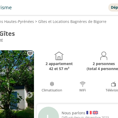
risme
Dép
ons
Hautes-Pyrénées
>
Gîtes et Locations
Bagnères de Bigorre
Gîtes
RE
2 appartement
2 personnes
42 et 57 m²
(total 4 personne
Climatisation
WiFi
Télévis
Nous parlons
L
Diffusé depuis décembre 2023