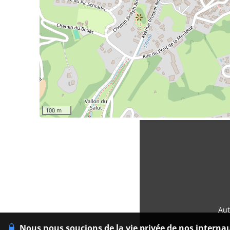
100 m
Aut
Nous nous soucions de la vie privée de nos interna