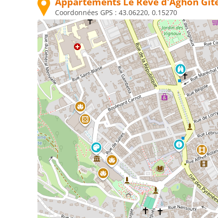
Appartements Le Rêve d'Aghon Gît
Coordonnées GPS :
43.06220, 0.15270