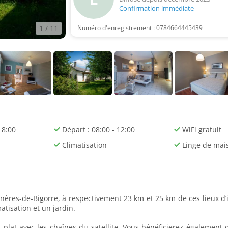
Confirmation immédiate
1
/ 11
Numéro d'enregistrement : 0784664445439
18:00
Départ : 08:00 - 12:00
WiFi gratuit
Climatisation
Linge de mai
nères-de-Bigorre, à respectivement 23 km et 25 km de ces lieux d’in
atisation et un jardin.
plat avec les chaînes du satellite. Vous bénéficierez égalemen