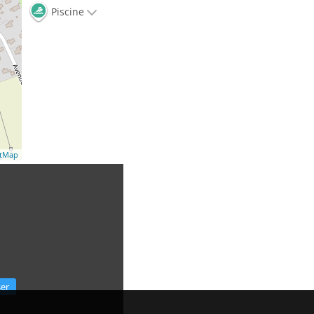
Piscine
etMap
ser