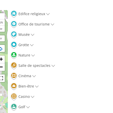
Edifice religieux
GN
Office de tourisme
te
Musée
er
Grotte
Nature
+
Salle de spectacles
−
Cinéma
Bien-être
Casino
Golf