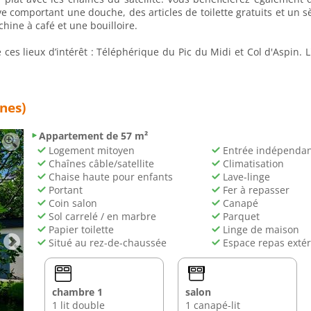
ve comportant une douche, des articles de toilette gratuits et un s
ine à café et une bouilloire.
es lieux d’intérêt : Téléphérique du Pic du Midi et Col d'Aspin. 
nes)
Appartement de 57 m²
Logement mitoyen
Entrée indépenda
Chaînes câble/satellite
Climatisation
Chaise haute pour enfants
Lave-linge
Portant
Fer à repasser
Coin salon
Canapé
Sol carrelé / en marbre
Parquet
Papier toilette
Linge de maison
Situé au rez-de-chaussée
Espace repas extér
chambre 1
salon
1 lit double
1 canapé-lit