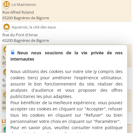
Le Maintenon
Rue Alfred Roland
65200 Bagnères de Bigorre
Aquensis, la cité des eaux
Rue du Pont d'Arras
65200 Bagnères de Bigorre
Les Grands Thermes
Nous nous soucions de la vie privée de nos
5, place des Thermes
internautes
65200 Bagnères de Bigorre
Nous utilisons des cookies sur notre site (y compris des
Thermes de la Reine
cookies tiers) pour améliorer l'expérience utilisateur,
6, allée Fernand de Cardeillac
assurer le bon fonctionnement du site, réaliser des
65200 Bagnères de Bigorre
analyses d'audience et vous proposer des offres
Casino de Bagnères de Bigorre
publicitaires les plus adaptées.
Pour bénéficier de la meilleure expérience, vous pouvez
Boulevard de l'Hypéron
65200 Bagnères de Bigorre
accepter ces cookies en cliquant sur "Accepter", refuser
tous les cookies en cliquant sur "Refuser" ou bien
Lieux sportifs
personnaliser votre choix en cliquant sur "Paramétrer".
Pour en savoir plus, veuillez consulter notre politique
Piscine André de Boysson