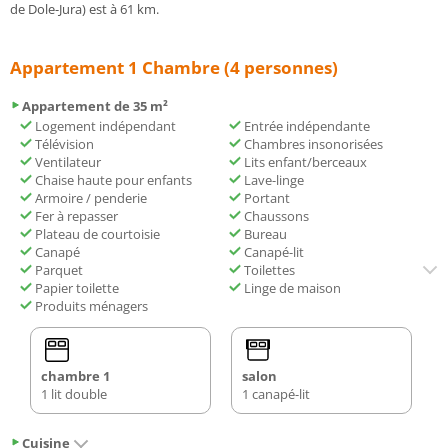
de Dole-Jura) est à 61 km.
Appartement 1 Chambre (4 personnes)
Appartement de 35 m²
Logement indépendant
Entrée indépendante
Télévision
Chambres insonorisées
Ventilateur
Lits enfant/berceaux
Chaise haute pour enfants
Lave-linge
Armoire / penderie
Portant
Fer à repasser
Chaussons
Plateau de courtoisie
Bureau
Canapé
Canapé-lit
Parquet
Toilettes
Papier toilette
Linge de maison
Produits ménagers
chambre 1
salon
1 lit double
1 canapé-lit
Cuisine