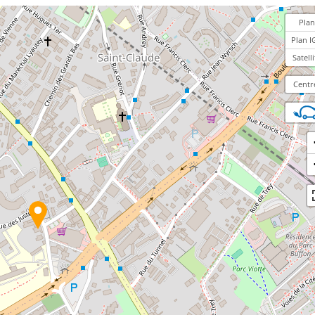
Plan
Plan I
Satelli
Centr