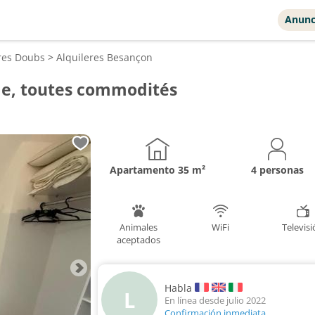
Anunc
res
Doubs
>
Alquileres
Besançon
e, toutes commodités
Apartamento
35 m²
4 personas
Animales
WiFi
Televis
aceptados
Habla
L
En línea desde julio 2022
Confirmación inmediata