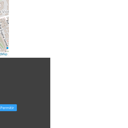
etMap
Permitir