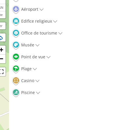
GN
Aéroport
te
Edifice religieux
er
Office de tourisme
Musée
+
Point de vue
−
Plage
Casino
Piscine