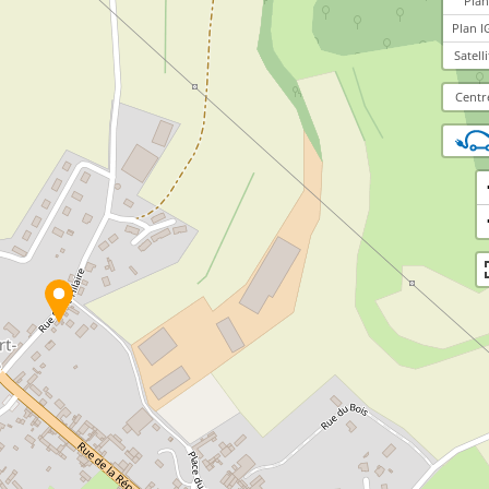
Plan
Plan I
Satelli
Centr