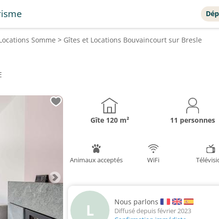
risme
Dép
 Locations
Somme
>
Gîtes et Locations
Bouvaincourt sur Bresle
E
Gîte
120 m²
11 personnes
Animaux acceptés
WiFi
Télévis
Nous parlons
L
Diffusé depuis février 2023