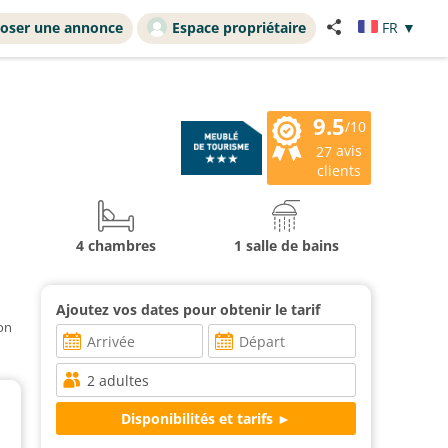
oser une annonce
Espace propriétaire
FR
▼
9.5
/10
avis
27
clients
4 chambres
1 salle de bains
Ajoutez vos dates pour obtenir le tarif
ion