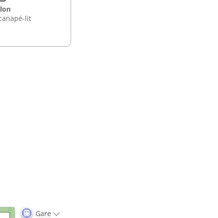
lon
canapé-lit
Gare