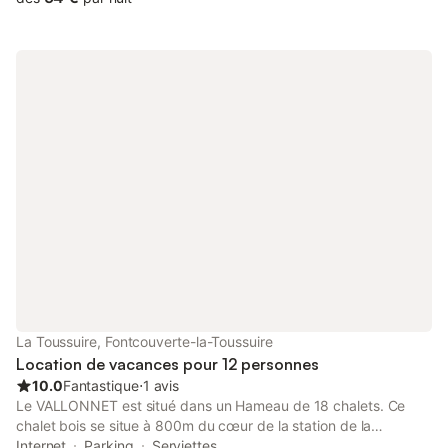
vitrocéramiques, grille-pain, bouilloire électrique, micro-ondes,
cafetière électrique). Salle de bains. Chauffage. Balcon. A
disposition: sèche-cheveux. Internet (Connexion WIFI, en sus).
Veuillez noter: maximum 2 animaux/ chiens autorisés. Détecteur
de fumée, extincteur.
La Toussuire, Fontcouverte-la-Toussuire
Location de vacances pour 12 personnes
10.0
Fantastique
⋅
1 avis
Le VALLONNET est situé dans un Hameau de 18 chalets. Ce
chalet bois se situe à 800m du cœur de la station de la
Toussuire et de toutes les commodités, notamment les points de
Internet
Parking
Serviettes