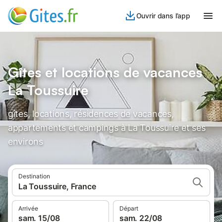
Ouvrir dans l’app
Gîtes et locations de vacances
La Toussuire
gîtes, locations, résidences de vacances,
appartements et campings à La Toussuire et ses
environs
Destination
La Toussuire, France
Arrivée
Départ
sam. 15/08
sam. 22/08