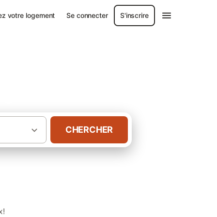
ez votre logement
Se connecter
S'inscrire
ergne
CHERCHER
·
·
e
Puy-de-Dôme
x!