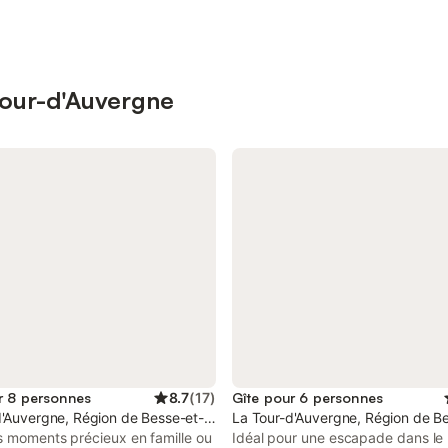
 Tour-d'Auvergne
r 8 personnes
8.7
(
17
)
Gîte pour 6 personnes
se
d'Auvergne, Région de Besse-et-Saint-Anastaise
La Tour-d'Auvergne, Région de Be
s moments précieux en famille ou
Idéal pour une escapade dans le