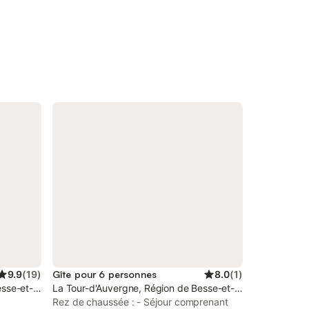
9.9
(
19
)
Gîte pour 6 personnes
8.0
(
1
)
sse-et-Saint-Anastaise
La Tour-d'Auvergne, Région de Besse-et-Saint-Anastaise
Rez de chaussée : - Séjour comprenant