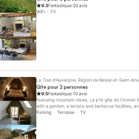
interdite. La Vallée : Le camping La Vallée se situe
9.3
Fantastique
⋅
20 avis
Auvergne. Situé a la montagne, le camping La Vall
WiFi
TV
vacances grâce à des prestations de qualité. Point
découvrir la région Auvergne, vous serez charmé 
et la richesse du patrimoine. Pour vos vacances e
La Tour-d'Auvergne, Région de Besse-et-Saint-Ana
Gîte pour 2 personnes
9.5
Fantastique
⋅
10 avis
Featuring mountain views, Le p'tit gîte de Chomet
with a garden, a terrace and barbecue facilities, 
Sancy Mountain.
Parking
Terrasse
TV