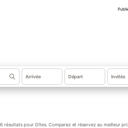
Publi
s de vacances à La Tour-d'Auv
Arrivée
Départ
Invités
·
·
·
Sud de la France
Auvergne-Rhône-Alpes
Massif central
Auvergn
6 résultats pour Gîtes. Comparez et réservez au meilleur pri