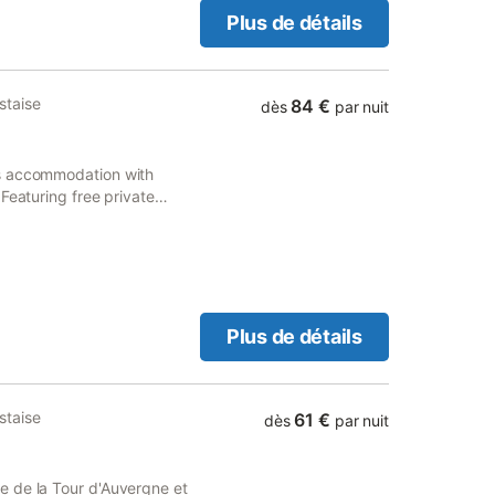
Plus de détails
staise
84 €
dès
par nuit
es accommodation with
Featuring free private
y de Sancy Mountain.
Plus de détails
staise
61 €
dès
par nuit
e de la Tour d'Auvergne et