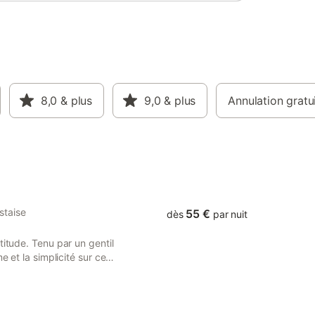
séjour : 0.75€/jr/pers. (+18 ans)
8,0
& plus
9,0
& plus
Annulation gratu
staise
55 €
dès
par nuit
titude. Tenu par un gentil
e et la simplicité sur ce
ne. Présentation Vous
 nature, pour passer des
mping La Vallée à La Tour
lacements arborés au cœur