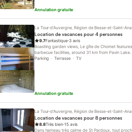
Annulation gratuite
La Tour-d'Auvergne, Région de Besse-et-Saint-Ana
Location de vacances pour 4 personnes
9.7
Fantastique
⋅
3 avis
Boasting garden views, Le gîte de Chomet featur
barbecue facilities, around 31 km from Pavin Lake. 
parking, the 2-star holiday home is 25 km from Pu
Parking
Terrasse
TV
Annulation gratuite
La Tour-d'Auvergne, Région de Besse-et-Saint-Ana
Location de vacances pour 8 personnes
8.8
Très bien
⋅
15 avis
Dans hameau très calme de St Pardoux, tout proch