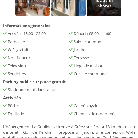
10
autres
photos
Informations générales
Arrivée : 15:00 - 23:30
Départ : 08:00 - 11:00
Barbecue
Salon commun
WiFi gratuit
Jardin
Non fumeur
Terrasse
Télévision
Linge de maison
Serviettes
Cuisine commune
Parking public sur place gratuit
Stationnement dans la rue
Activités
Pêche
Canoë-kayak
Équitation
Chemins de randonnée
L’hébergement La Gouline se trouve à Gréez-sur-Roc, à 18 km de ce lieu
d’intérêt : Golf de Perche. Il propose un jardin, une connexion Wi-Fi
gratuite, une cuisine commune et un salon commun. Cet hébergement