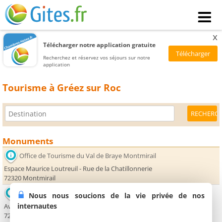
x
Télécharger notre application gratuite
Recherchez et réservez vos séjours sur notre
application
Tourisme à Gréez sur Roc
Monuments
Office de Tourisme du Val de Braye Montmirail
Espace Maurice Loutreuil - Rue de la Chatillonnerie
72320 Montmirail
Office de Tourisme du Val de Braye Vibraye
Nous nous soucions de la vie privée de nos
internautes
Avenue Michel Verdier
72320 Vibraye