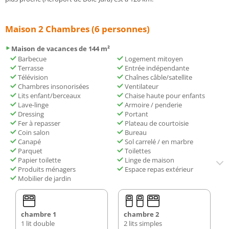
Maison 2 Chambres (6 personnes)
Maison de vacances de 144 m²
Barbecue
Logement mitoyen
Terrasse
Entrée indépendante
Télévision
Chaînes câble/satellite
Chambres insonorisées
Ventilateur
Lits enfant/berceaux
Chaise haute pour enfants
Lave-linge
Armoire / penderie
Dressing
Portant
Fer à repasser
Plateau de courtoisie
Coin salon
Bureau
Canapé
Sol carrelé / en marbre
Parquet
Toilettes
Papier toilette
Linge de maison
Produits ménagers
Espace repas extérieur
Mobilier de jardin
chambre 1
chambre 2
1 lit double
2 lits simples