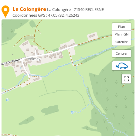
La Colongère
La Colongère - 71540 RECLESNE
Coordonnées GPS :
47.05732, 4.26243
Plan
Plan IGN
Satellite
Centrer