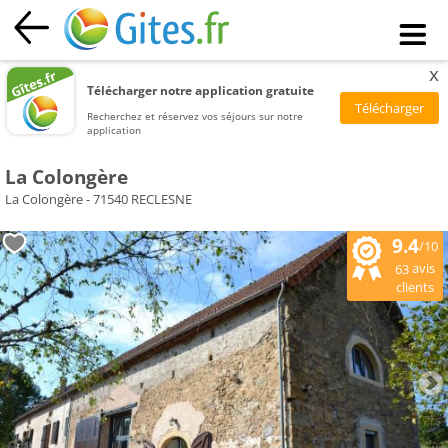
x
Télécharger notre application gratuite
Recherchez et réservez vos séjours sur notre
application
La Colongère
La Colongère - 71540 RECLESNE
9.4
/10
avis
63
clients