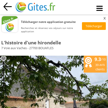
x
Télécharger notre application gratuite
Recherchez et réservez vos séjours sur notre
application
L'histoire d'une hirondelle
7 Voie aux Vaches - 27700 BOUAFLES
9.3
/10
avis
39
clients