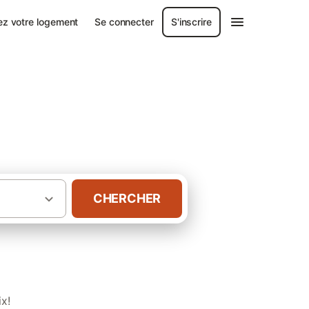
ez votre logement
Se connecter
S'inscrire
CHERCHER
·
andre-Occidentale
Gîtes à Knokke-Heist
x!