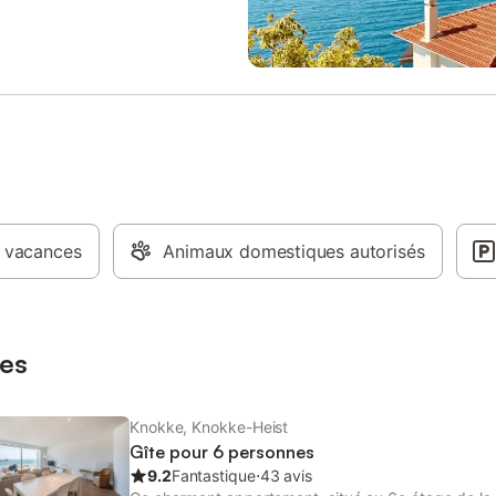
t double, offrant un espace
pittoresque parc naturel du Zwin
taire pour les invités. Les deux
promenade paisible ou une balade
 de l'appartement sont parfaites
ou rendez-vous au casino de Kn
éjour reposant, avec un lit double
une soirée animée. Profitez de la 
le dans la chambre principale et
marine fraîche sur la terrasse arri
 superposés dans la deuxième
détendez-vous simplement dans 
idéales pour les familles ou les
confortable avec télévision numé
oupes. La salle de bain est bien
Wi-Fi. Doté d'équipements moder
vec baignoire et douche, offrant
qu'un lave-vaisselle, un four, un 
 détente pour se rafraîchir après
ondes et une cafetière, cet appa
ée de découverte de la région.
est conçu pour un confort ultime.
 vacances
t situé à proximité de la plage,
Animaux domestiques autorisés
plus de confort, un garage fermé 
s et des commerces, cet
une place de parking couverte son
ent offre confort et commodité.
vous permettant de vous garer sa
 vous promeniez le long de la
Un local à vélos est également à 
ofitiez des attractions locales ou
disposition pour explorer les envi
es
pittoresques à vélo. Combin
Knokke, Knokke-Heist
Gîte pour 6 personnes
9.2
Fantastique
⋅
43 avis