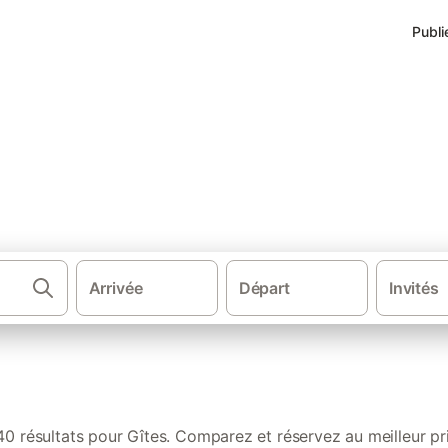
Publi
s de vacances à Knokke-Heist
Arrivée
Départ
Invités
·
·
Gîtes et locations de vacances
Belgique
Fl
40 résultats pour Gîtes. Comparez et réservez au meilleur pri