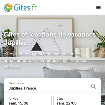
Gîtes et locations de vacances
Jupilles
gîtes, locations, résidences de vacances,
appartements et campings à Jupilles et ses
environs
Destination
Jupilles, France
Arrivée
Départ
sam. 15/08
sam. 22/08