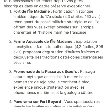
tous accessibles facilement depuis vos gîtes
historiques dans un cadre préservé exceptionnel.
Fort de l'Île Madame
: Fortification historique
emblématique du 17e siècle (4,3 étoiles, 160 avis)
témoignant du passé militaire stratégique de l'île,
offrant des vues exceptionnelles sur l'archipel
charentais et l'histoire maritime française
Ferme Aquacole de l'Île Madame
: Exploitation
conchylicole familiale authentique (4,2 étoiles, 806
avis) proposant dégustation d'huîtres fraîches et
découverte des traditions ostréicoles charentaises
séculaires
Promenade de la Passe aux Bœufs
: Passage
naturel mythique accessible à marée basse
permettant de rejoindre le continent à pied,
expérience unique d'interaction avec les
phénomènes maritimes et la géologie côtière
Panorama sur Fort Boyard
: Vues spectaculaires
depuis les jardins des gîtes sur le célèbre fort