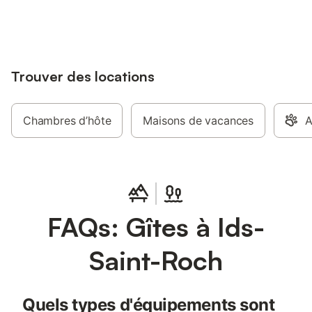
jusqu'à 10% sur nos logements.
Trouver des locations
Chambres d’hôte
Maisons de vacances
A
FAQs: Gîtes à Ids-
Saint-Roch
Quels types d'équipements sont