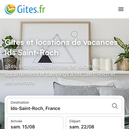
Gîtes et locations de vacances
Ids Saint-Roch
gîtes, locations, résidences de vacances,
appartements et campings à Ids Saint-Roch et
ses environs
Destination
Ids-Saint-Roch, France
Arrivée
Départ
sam. 15/08
sam. 22/08