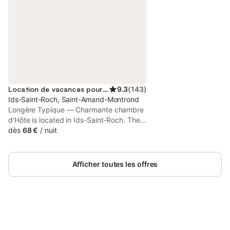
Location de vacances pour 3 personnes
9.3
(
143
)
Ids-Saint-Roch, Saint-Amand-Montrond
Longère Typique — Charmante chambre
d'Hôte is located in Ids-Saint-Roch. There
is an on-site restaurant, plus free private
dès
68 €
/
nuit
parking and free WiFi are available. The
bed and breakfast offers bed linen,
towels and housekeeping service.
Afficher toutes les offres
Connectez-vous et économisez
Se connecter