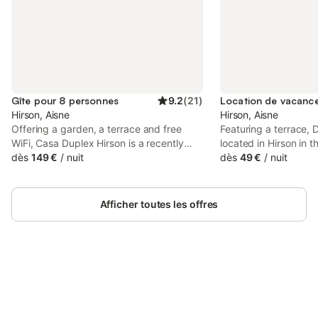
Gîte pour 8 personnes
9.2
(
21
)
Hirson, Aisne
Hirson, Aisne
Offering a garden, a terrace and free
Featuring a terrace,
WiFi, Casa Duplex Hirson is a recently
located in Hirson in t
renovated apartment 49 km from Matisse
dès
149 €
/
nuit
35 km from MusVerre
dès
49 €
/
nuit
Museum and 36 km from MusVerre. The
features lake and ga
property has garden views.
48 km from Matisse
Afficher toutes les offres
Connectez-vous et économisez
Se connecter
jusqu'à 10% sur nos logements.