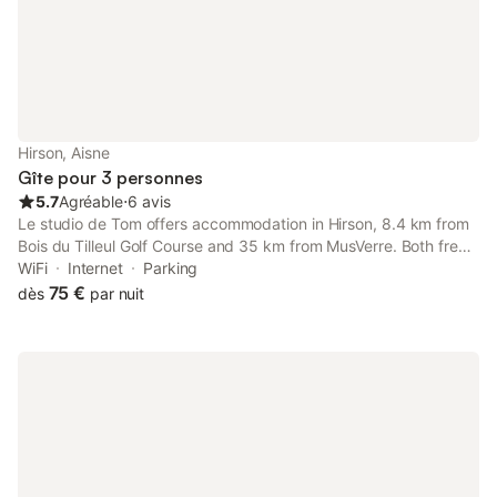
Hirson, Aisne
Gîte pour 3 personnes
5.7
Agréable
⋅
6 avis
Le studio de Tom offers accommodation in Hirson, 8.4 km from
Bois du Tilleul Golf Course and 35 km from MusVerre. Both free
WiFi and parking on-site are accessible at the apartment free of
WiFi
Internet
Parking
charge.
75 €
dès
par nuit