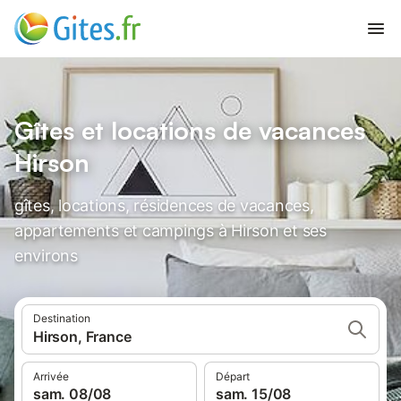
Gîtes et locations de vacances
Hirson
gîtes, locations, résidences de vacances,
appartements et campings à Hirson et ses
environs
Destination
Hirson, France
Arrivée
Départ
sam. 08/08
sam. 15/08