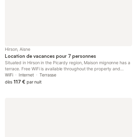
Hirson, Aisne
Location de vacances pour 7 personnes
Situated in Hirson in the Picardy region, Maison mignonne has a
terrace. Free WiFi is available throughout the property and
Matisse Museum is 47 km away. The holiday home is composed
WiFi
Internet
Terrasse
of 2 bedrooms, a fully equipped kitchen, and 1 bathroom.
117 €
dès
par nuit