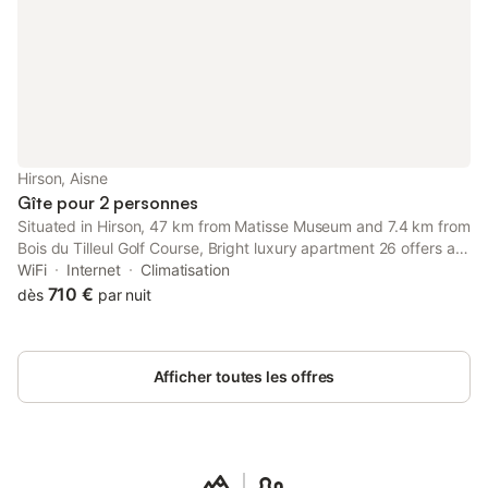
Hirson, Aisne
Gîte pour 2 personnes
Situated in Hirson, 47 km from Matisse Museum and 7.4 km from
Bois du Tilleul Golf Course, Bright luxury apartment 26 offers air
conditioning. This property offers access to a balcony, free
WiFi
Internet
Climatisation
private parking and free WiFi.
710 €
dès
par nuit
Afficher toutes les offres