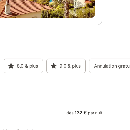
lus -
- Piscine
ndiqués
urs de la
seront à
gorie 1
uement
é - Prix
ations
ir de
 10:00 -
sentant
8,0
& plus
9,0
& plus
Annulation gratu
 33 72)
e arrivée
e et lieu
132 €
dès
par nuit