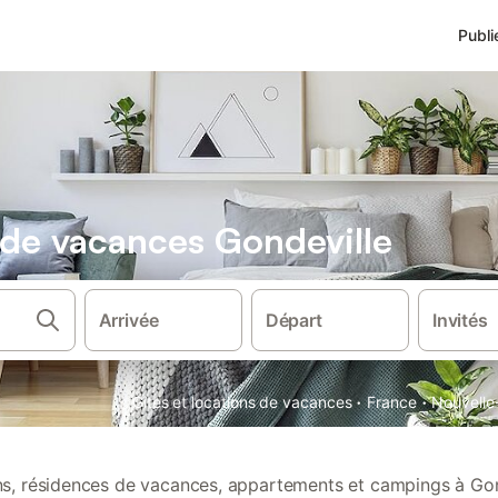
Publi
s de vacances Gondeville
Arrivée
Départ
Invités
·
·
Gîtes et locations de vacances
France
Nouvelle
ons, résidences de vacances, appartements et campings à Gon