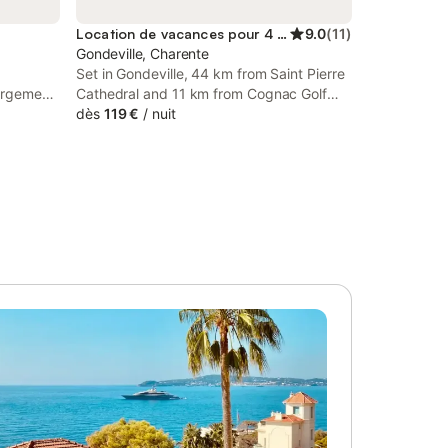
Location de vacances pour 4 personnes
9.0
(
11
)
Gondeville, Charente
Set in Gondeville, 44 km from Saint Pierre
ergement:
Cathedral and 11 km from Cognac Golf
 -
Course, Au cœur du vignoble cognaçais
dès
119 €
/
nuit
ombre de
offers a garden and air conditioning.
 5
res: 1 lit
r -
i: Inclus
ans le
verte -
 Micro-
ur -
-
 Lave-
ge -
e de bain:
Toilettes
a - Linge
tes ou