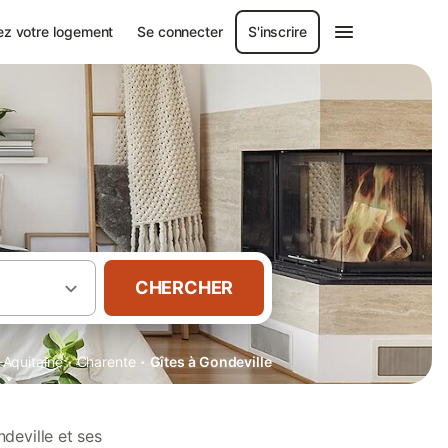
ez votre logement
Se connecter
S'inscrire
CHERCHER
·
·
-Aquitaine
Charente
Gîtes à Gondeville
deville et ses