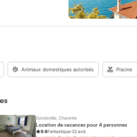
 pour motos et vélos. Uniquement
couvertures inclues - Oreillers inc
 petite taille <15 kg. A proximité :
Linge de toilette: Non disponible 
eux, skate park, volley, pétanque
privée Animaux - Les montants i
le fleuve Charente, la maison
sont susceptibles d'évoluer au co
ançois Mitterrand à 800 m et
saison et sont à titre indicatif, ils 
sées, Flow Vélo. Maison de ville
régler sur place. Animaux de caté
 siècle, attenante à d'autres
et 2 non admis. - Animaux: Uniq
'habitation dans le centre ville
chiens autorisés - 1 animal autoris
. Le gîte est spacieux et
par animal: Prix non connu Inform
 avec de grands espaces. Les
d'arrivée - Heure d'arrivée: À part
s récentes en double vitrage
17:00 - Heure de départ: Jusqu'à
nt une bonne isolation phonique.
Animaux domestiques autorisés
IMPORTANT : Contactez le repré
Piscine
e la ville de Jarnac et à 100
Odalys (Anaïs au +33 (0)6 62 86
 Fleuve Charente, cette location
impérativement 5 jours avant votr
 pour visiter le quartier
afin de convenir avec lui de l’heur
e, les maisons de Cognac, faire
de rendez-vous pour récu
es
Gondeville, Charente
Location de vacances pour 4 personnes
9.6
Fantastique
⋅
22 avis