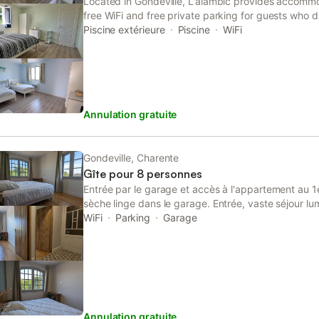
Located in Gondeville, L'alambic provides accommo
free WiFi and free private parking for guests who d
home has garden views and is 42 km from Saintes T
Piscine extérieure
Piscine
WiFi
Annulation gratuite
Gondeville, Charente
Gîte pour 8 personnes
Entrée par le garage et accès à l'appartement au 1
sèche linge dans le garage. Entrée, vaste séjour 
cuisine équipée, espace repas et salon, accès à 
WiFi
Parking
Garage
indépendants, 4 chambres orientées côté jardin, to
privatifs. 3 chambres disposent d'un lit 160x200 (o
et 1 chambre dispose d'un lit 180x200 (ou 2 lits ju
fibre - Grande télévision 214 cm connectée. Équipem
haute. Chauffage central au sol, charges et ménage 
Parking sur place ainsi que garage motos et voiture
Annulation gratuite
également des circuits motos et des cours de cuisine