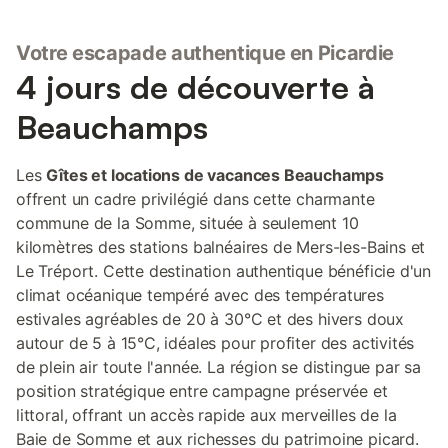
de Rouen et 2h de Paris et Lille en voiture. Gare de Longroy-
Gamaches à 3km - Gare d'Abbeville à 30km Le LieuDieu est un
Votre escapade authentique en Picardie
domaine entièrement piéton (hors véhicules de service). Des
chariots à bagages sont à votre dispositin pour acheminer vos
4 jours de découverte à
affaires dans votre hébergement. Les parkings sont à moins de
200mètres des premières locations et l'ensemble des chemins
Beauchamps
du domaine est accessible pour les personnes à mobilités
réduites (attention cependant aux accès de certains
hébergements insolites qui comportes quelques marches
Les
Gîtes et locations de vacances Beauchamps
d'accès et où les fauteuils roulants ne peuvent circuler
offrent un cadre privilégié dans cette charmante
aisément). Le logement : Des cabanes sur l'eau au confort
commune de la Somme, située à seulement 10
inégalé, en bois, avec terrasse et bain nordique privatif sur la
kilomètres des stations balnéaires de Mers-les-Bains et
terrasse ! Ce qu
Le Tréport. Cette destination authentique bénéficie d'un
climat océanique tempéré avec des températures
estivales agréables de 20 à 30°C et des hivers doux
autour de 5 à 15°C, idéales pour profiter des activités
de plein air toute l'année. La région se distingue par sa
position stratégique entre campagne préservée et
littoral, offrant un accès rapide aux merveilles de la
Baie de Somme et aux richesses du patrimoine picard.