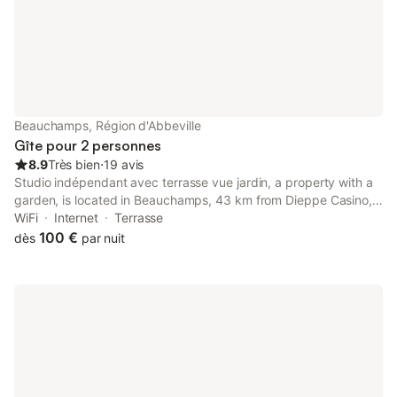
de bonheur au dessus de l'eau. Idéal
Frais de service 13 € l
pour 1 couple (+ 1 enfant) Tarif de b
Beauchamps, Région d'Abbeville
Gîte pour 2 personnes
8.9
Très bien
⋅
19 avis
Studio indépendant avec terrasse vue jardin, a property with a
garden, is located in Beauchamps, 43 km from Dieppe Casino,
39 km from Church of Notre-Dame de Bonsecours, as well as
WiFi
Internet
Terrasse
42 km from Dieppe Port.
100 €
dès
par nuit