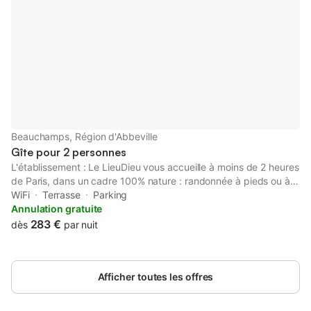
Beauchamps, Région d'Abbeville
Gîte pour 2 personnes
L'établissement : Le LieuDieu vous accueille à moins de 2 heures
de Paris, dans un cadre 100% nature : randonnée à pieds ou à
vélo, équitation, pêche... Il y en a pour tous les goûts ! Envie de
WiFi
Terrasse
Parking
dépaysement ? Découvrez les hébergements insolites du
Annulation gratuite
Domaine : maison sur l'eau, yourte, roulotte... Vous pouvez
283 €
dès
par nuit
également opter pour un séjour en gite ou organiser une grande
réception dans l'abbaye, la ferme ou la bergerie présentes sur
place ! Le LieuDieu, domaine de campagne à Beauchamps
Afficher toutes les offres
répondra à chacune de vos attentes ! Accès par l'autoroute A28
sortie n°5 Blangy Sur Bresle puis direction Gamaches - Mers-
les-bains - Le Tréport. Le LieuDieu se situe à 1h d'Amiens, 1h30