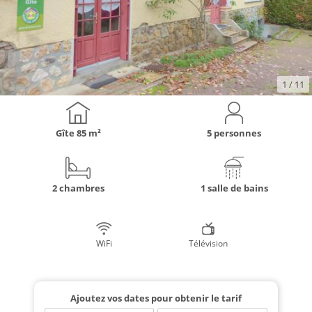
1
/ 11
Gîte
85 m²
5 personnes
2 chambres
1 salle de bains
WiFi
Télévision
Ajoutez vos dates pour obtenir le tarif