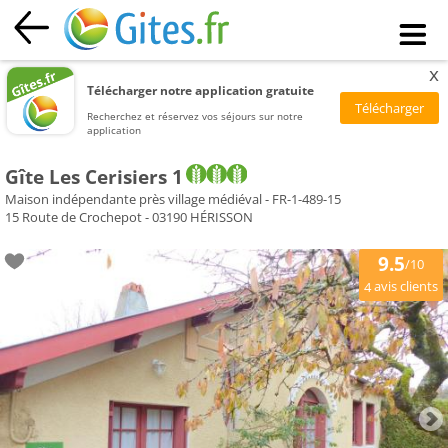
x
Télécharger notre application gratuite
Recherchez et réservez vos séjours sur notre
application
Gîte Les Cerisiers 1
Maison indépendante près village médiéval - FR-1-489-15
15 Route de Crochepot - 03190 HÉRISSON
9.5
/10
avis clients
4