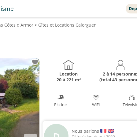
risme
Dép
ons
Côtes d'Armor
>
Gîtes et Locations
Calorguen
Location
2 à 14 personne
20 à 221 m²
(total 43 personn
Piscine
WiFi
Télévis
Nous parlons
D
Diffusé depuis mai 2020