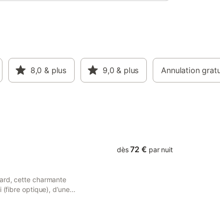
8,0
& plus
9,0
& plus
Annulation gratu
72 €
dès
par nuit
nard, cette charmante
 (fibre optique), d’une
voyageurs. Elle est
e équipée, de deux jolies
énage est inclus dans la