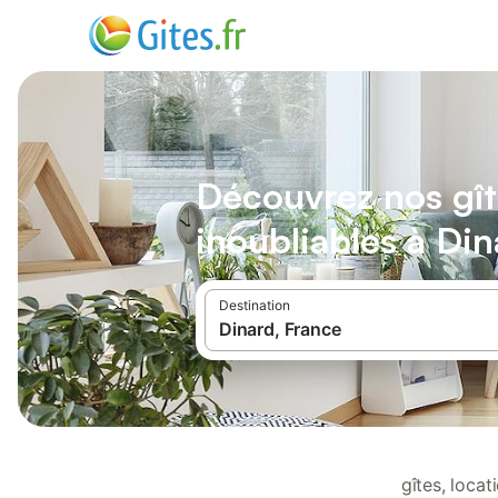
Découvrez nos gît
inoubliables à Din
Destination
gîtes, loca