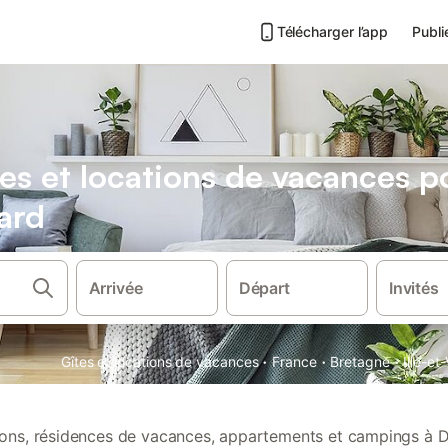
Télécharger l’app
Publi
es et locations de vacances 
ard
Arrivée
Départ
Invités
·
·
·
Gîtes et locations de vacances
France
Bretagne
Ille-et-
tions, résidences de vacances, appartements et campings à D