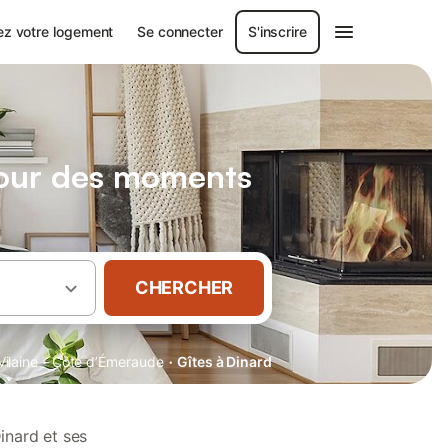
ez votre logement
Se connecter
S'inscrire
pour des moments
CHERCHER
·
·
Vilaine
Côte d’Émeraude
Gîtes à Dinard
inard et ses