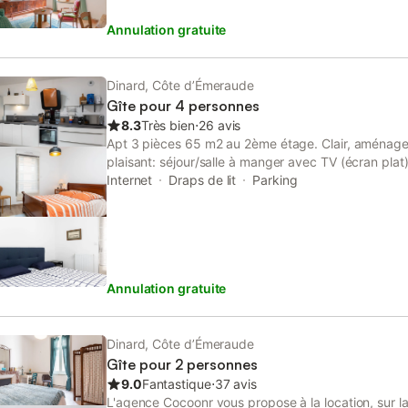
taille autorisé. Détecteur de fumée. Veuillez noter: 
Annulation gratuite
TFX, TF1 Séries films et LCI ne sont pas disponibl
Annonce d'un particulier (art 155, IV du CGI).
Dinard, Côte d’Émeraude
Gîte pour 4 personnes
8.3
Très bien
⋅
26 avis
Apt 3 pièces 65 m2 au 2ème étage. Clair, aménage
plaisant: séjour/salle à manger avec TV (écran plat),
balcon. 1 chambre avec 2 lits (80 cm, longueur 190
Internet
Draps de lit
Parking
double (140 cm, longueur 190 cm). Cuisine ouverte (
plaques à induction, grille-pain, bouilloire électriq
électrique). Douche, WC séparé. Chauffage au gaz.
lave-linge. Internet (Connexion WIFI, gratuit). Gara
logement non-fumeur. Maximum 1 animal/ chien de pe
Annulation gratuite
Détecteur de fumée. Annonce d'un particulier (art 1
Dinard, Côte d’Émeraude
Gîte pour 2 personnes
9.0
Fantastique
⋅
37 avis
L'agence Cocoonr vous propose à la location, sur 