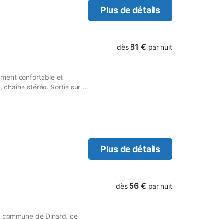
les chaînes TV : TF1, TMC,
Plus de détails
es dans ce logement.
81 €
dès
par nuit
ment confortable et
 chaîne stéréo. Sortie sur le
 cm). 1 chambre avec 1 lit
four, lave-vaisselle, 3
ue, micro-ondes, cafetière
 Balcon 8 m2. A disposition:
ge No 237. Veuillez noter:
tite taille autorisé.
Plus de détails
55, IV du CGI).
56 €
dès
par nuit
la commune de Dinard, ce