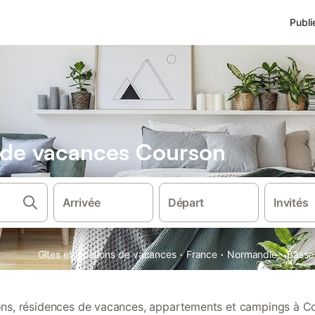
Publi
s de vacances Courson
Arrivée
Départ
Invités
·
·
·
Gîtes et locations de vacances
France
Normandie
Basse
ions, résidences de vacances, appartements et campings à C