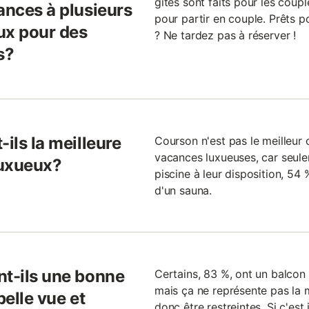
gîtes sont faits pour les coupl
ances à plusieurs
pour partir en couple. Prêts
eux pour des
? Ne tardez pas à réserver !
s?
ils la meilleure
Courson n'est pas le meilleur 
vacances luxueuses, car seul
luxueux?
piscine à leur disposition, 54 
d'un sauna.
nt-ils une bonne
Certains, 83 %, ont un balcon 
mais ça ne représente pas la m
belle vue et
donc être restreintes. Si c'est