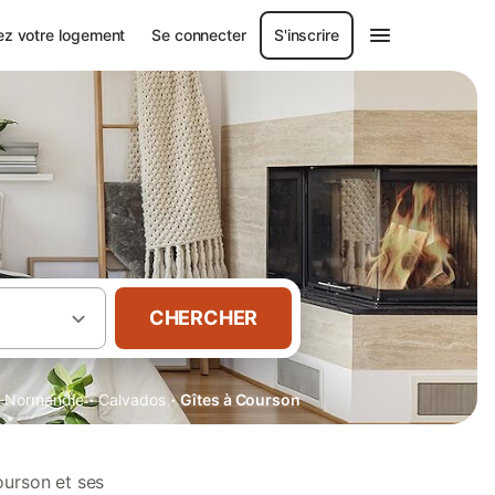
ez votre logement
Se connecter
S'inscrire
CHERCHER
·
·
-Normandie
Calvados
Gîtes à Courson
ourson et ses