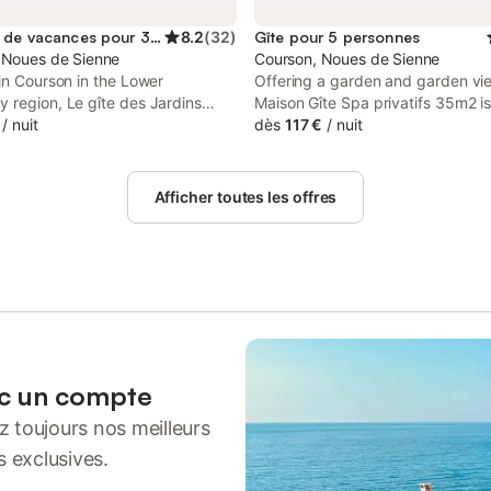
Location de vacances pour 3 personnes
8.2
(
32
)
Gîte pour 5 personnes
 Noues de Sienne
Courson, Noues de Sienne
in Courson in the Lower
Offering a garden and garden vi
 region, Le gîte des Jardins
Maison Gîte Spa privatifs 35m2 i
 features accommodation with
/
nuit
in Courson, 36 km from Scriptoria
dès
117 €
/
nuit
 and free private parking.
d'Avranches, musee des manuscr
Mont Saint-Michel and 38 km fro
Jurques.
Afficher toutes les offres
ec un compte
 toujours nos meilleurs
s exclusives.