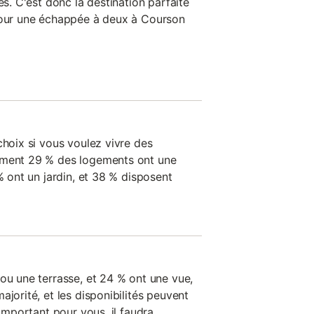
es. C'est donc la destination parfaite
 pour une échappée à deux à Courson
choix si vous voulez vivre des
ement 29 % des logements ont une
% ont un jardin, et 38 % disposent
ou une terrasse, et 24 % ont une vue,
ajorité, et les disponibilités peuvent
 important pour vous, il faudra