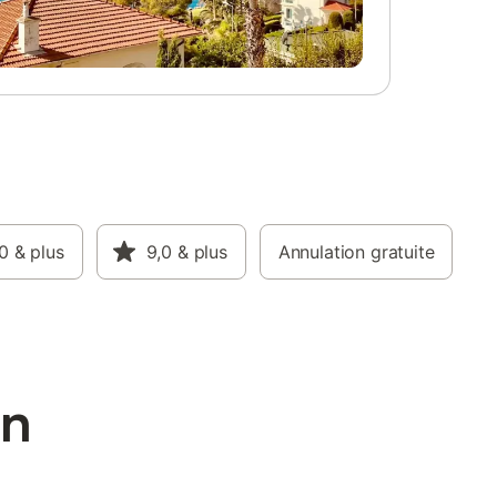
0
& plus
9,0
& plus
Annulation gratuite
on