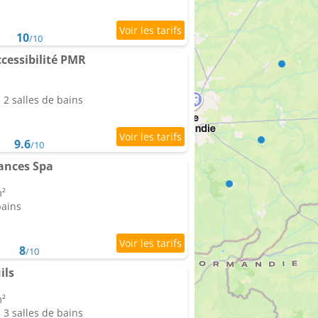
10
/10
cessibilité PMR
2 salles de bains
9.6
/10
ances Spa
m²
bains
8
/10
ils
m²
3 salles de bains