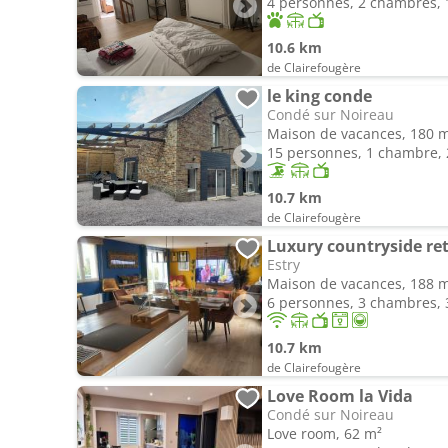
4 personnes, 2 chambres, 1
10.6 km
de Clairefougère
le king conde
Condé sur Noireau
Maison de vacances, 180 
15 personnes, 1 chambre, 2
10.7 km
de Clairefougère
Luxury countryside re
Estry
Maison de vacances, 188 
6 personnes, 3 chambres, 3
10.7 km
de Clairefougère
Love Room la Vida
Condé sur Noireau
Love room, 62 m²