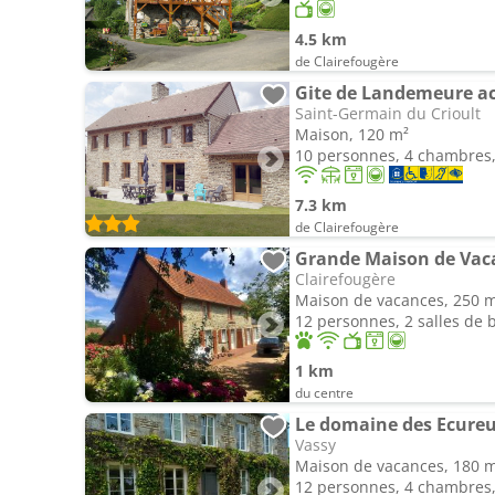
4.5 km
de Clairefougère
Gite de Landemeure ac
Saint-Germain du Crioult
Maison, 120 m²
10 personnes, 4 chambres, 
7.3 km
de Clairefougère
Grande Maison de Vac
Clairefougère
Maison de vacances, 250 
12 personnes, 2 salles de 
1 km
du centre
Le domaine des Ecureu
Vassy
Maison de vacances, 180 
12 personnes, 4 chambres, 