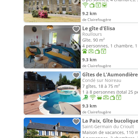
9.2 km
de Clairefougère
Le gîte d'Elisa
Roullours
Gîte, 90 m²
4 personnes, 1 chambre, 1 
9.3 km
de Clairefougère
Gîtes de L'Aumondière
Condé sur Noireau
7 gîtes, 18 à 75 m²
1 à 8 personnes (total 25 
9.3 km
de Clairefougère
La Paix, Gîte bucoliq
Saint-Germain du Crioult
Maison de vacances, 110 