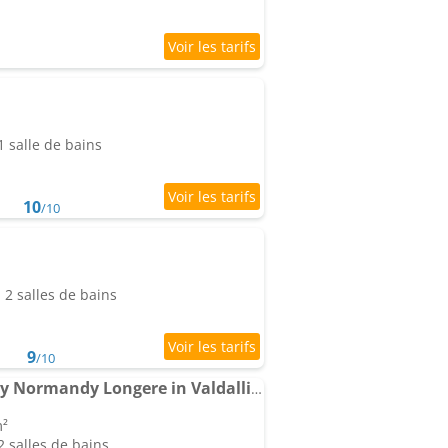
 salle de bains
10
/10
2 salles de bains
9
/10
Charmant 17th Century Normandy Longere in Valdallière, Calvados
m²
 salles de bains