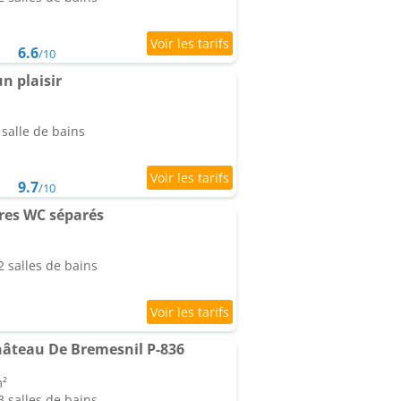
6.6
/10
n plaisir
salle de bains
9.7
/10
es WC séparés
 salles de bains
âteau De Bremesnil P-836
m²
 salles de bains