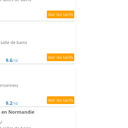
salle de bains
9.6
/10
personnes)
9.2
/10
ue en Normandie
m²