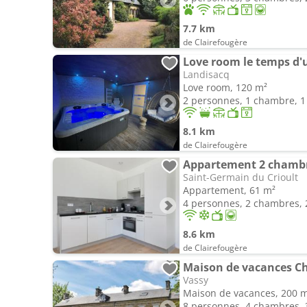
7.7 km
de Clairefougère
Love room le temps d'u
Landisacq
Love room, 120 m²
2 personnes, 1 chambre, 1 
8.1 km
de Clairefougère
Appartement 2 chambr
Saint-Germain du Crioult
Appartement, 61 m²
4 personnes, 2 chambres, 2
8.6 km
de Clairefougère
Maison de vacances Ch
Vassy
Maison de vacances, 200 
8 personnes, 4 chambres, 3