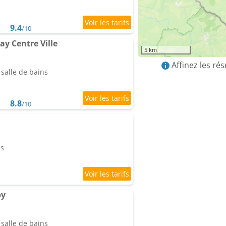
9.4
/10
y Centre Ville
5 km
Affinez les ré
salle de bains
8.8
/10
ns
py
salle de bains