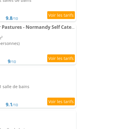
 salles de bains
9.8
/10
Appartements Greener Pastures - Normandy Self Catering Gites
m²
 personnes)
9
/10
 salle de bains
9.1
/10