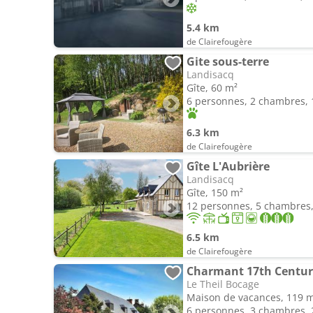
5.4 km
de Clairefougère
Gite sous-terre
Landisacq
Gîte, 60 m²
6 personnes, 2 chambres, 1
6.3 km
de Clairefougère
Gîte L'Aubrière
Landisacq
Gîte, 150 m²
12 personnes, 5 chambres, 
6.5 km
de Clairefougère
Le Theil Bocage
Maison de vacances, 119 
6 personnes, 3 chambres, 2