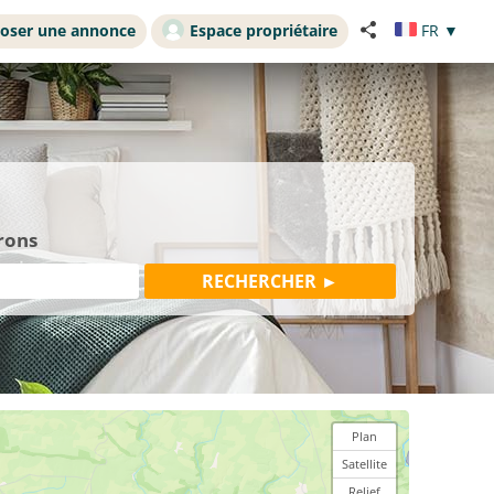
oser une annonce
Espace propriétaire
FR
▼
rons
Plan
Satellite
Relief