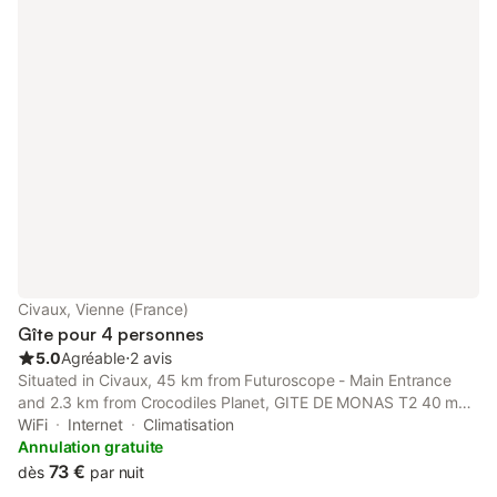
Civaux, Vienne (France)
Gîte pour 4 personnes
5.0
Agréable
⋅
2 avis
Situated in Civaux, 45 km from Futuroscope - Main Entrance
and 2.3 km from Crocodiles Planet, GITE DE MONAS T2 40 m2
tout confort offers air conditioning.
WiFi
Internet
Climatisation
Annulation gratuite
73 €
dès
par nuit