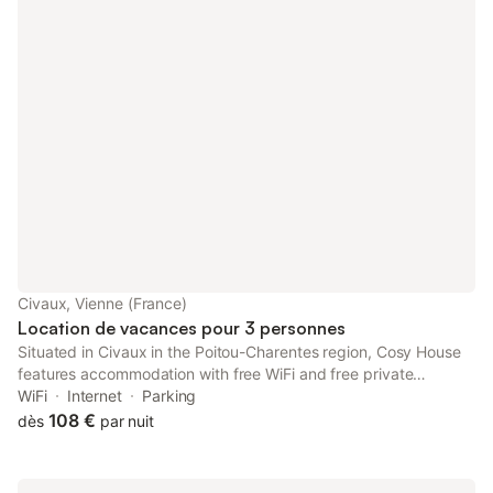
Civaux, Vienne (France)
Location de vacances pour 3 personnes
Situated in Civaux in the Poitou-Charentes region, Cosy House
features accommodation with free WiFi and free private
parking. The property is set 2.7 km from Crocodiles Planet, 14
WiFi
Internet
Parking
km from DéfiPlanet' and 23 km from Saint-Savin Abbey.
108 €
dès
par nuit