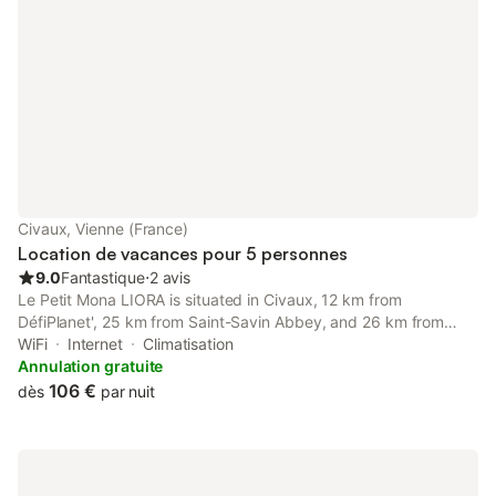
Civaux, Vienne (France)
Location de vacances pour 5 personnes
9.0
Fantastique
⋅
2 avis
Le Petit Mona LIORA is situated in Civaux, 12 km from
DéfiPlanet', 25 km from Saint-Savin Abbey, and 26 km from
Mignaloux-Beauvoir Golf Course.
WiFi
Internet
Climatisation
Annulation gratuite
106 €
dès
par nuit