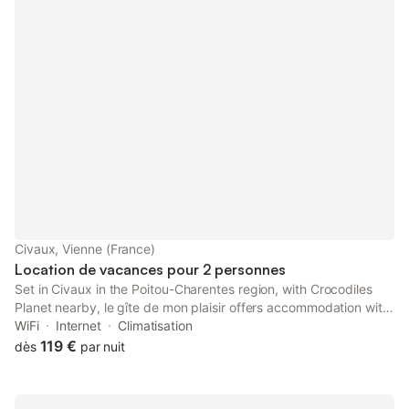
Civaux, Vienne (France)
Location de vacances pour 2 personnes
Set in Civaux in the Poitou-Charentes region, with Crocodiles
Planet nearby, le gîte de mon plaisir offers accommodation with
free WiFi and free private parking. The air-conditioned
WiFi
Internet
Climatisation
accommodation is 45 km from Futuroscope - Main Entrance.
119 €
dès
par nuit