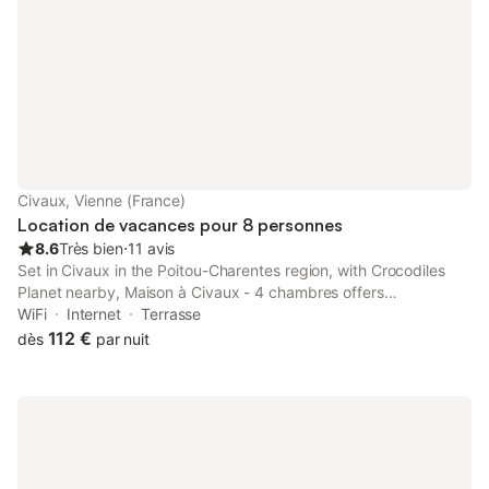
Civaux, Vienne (France)
Location de vacances pour 8 personnes
8.6
Très bien
⋅
11 avis
Set in Civaux in the Poitou-Charentes region, with Crocodiles
Planet nearby, Maison à Civaux - 4 chambres offers
accommodation with free WiFi and free private parking.
WiFi
Internet
Terrasse
112 €
dès
par nuit