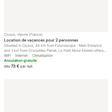
toilette (5
Civaux, Vienne (France)
Location de vacances pour 2 personnes
Situated in Civaux, 44 km from Futuroscope - Main Entrance
and 2 km from Crocodiles Planet, Le Petit Mona Elowen offers
air conditioning. This property offers access to a terrace, free
WiFi
Internet
Climatisation
private parking and free WiFi.
Annulation gratuite
73 €
dès
par nuit