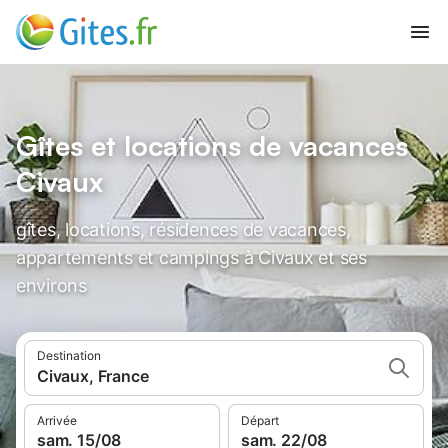
Gîtes et locations de vacances
Civaux
gîtes, locations, résidences de vacances,
appartements et campings à Civaux et ses
environs
Destination
Civaux, France
Arrivée
Départ
sam. 15/08
sam. 22/08