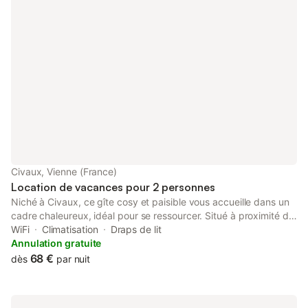
Civaux, Vienne (France)
Location de vacances pour 2 personnes
Niché à Civaux, ce gîte cosy et paisible vous accueille dans un
cadre chaleureux, idéal pour se ressourcer. Situé à proximité du
Futuroscope et du Circuit du Vigeant, il constitue un point de
WiFi
Climatisation
Draps de lit
départ idéal pour allier détente, loisirs et découvertes. Entre
Annulation gratuite
nature, confort et sérénité, tout est réuni pour un séjour
68 €
dès
par nuit
agréable et dépaysant.