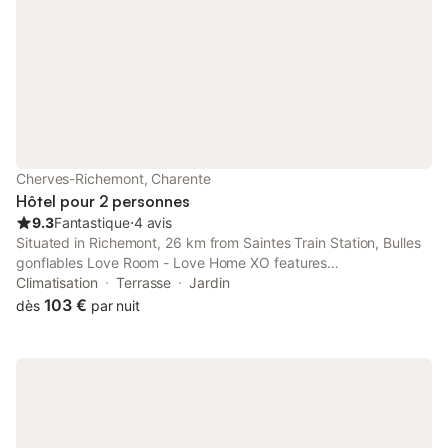
Cherves-Richemont, Charente
Hôtel pour 2 personnes
9.3
Fantastique
⋅
4 avis
Situated in Richemont, 26 km from Saintes Train Station, Bulles
gonflables Love Room - Love Home XO features
accommodation with a garden, free private parking, a terrace
Climatisation
Terrasse
Jardin
and a restaurant.
103 €
dès
par nuit