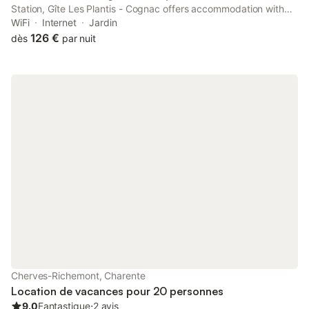
Station, Gîte Les Plantis - Cognac offers accommodation with
garden views, free WiFi and free private parking.
WiFi
Internet
Jardin
126 €
dès
par nuit
Cherves-Richemont, Charente
Location de vacances pour 20 personnes
9.0
Fantastique
⋅
2 avis