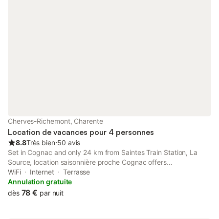
Cherves-Richemont, Charente
Location de vacances pour 4 personnes
8.8
Très bien
⋅
50 avis
Set in Cognac and only 24 km from Saintes Train Station, La
Source, location saisonnière proche Cognac offers
accommodation with garden views, free WiFi and free private
WiFi
Internet
Terrasse
parking.
Annulation gratuite
78 €
dès
par nuit