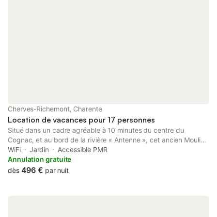
Cherves-Richemont, Charente
Location de vacances pour 17 personnes
Situé dans un cadre agréable à 10 minutes du centre du
Cognac, et au bord de la rivière « Antenne », cet ancien Moulin
du 19ème siècle appartenant aujourd’hui à Grand Cognac
WiFi
Jardin
Accessible PMR
Communauté d’Agglomération a été rénové et réhabilité en Gîte
Annulation gratuite
de Groupes en 2006. 2 chambres sont accessibles aux PMR.
496 €
dès
par nuit
Les animaux sont acceptés avec supplément. Salle à manger et
cuisine indépendante, salon de détente avec TV et lecteur DVD,
matériel bébé, mobilier de jardin, lave-linge et sèche-linge
communs (avec supplément). Chauffage électrique compris.