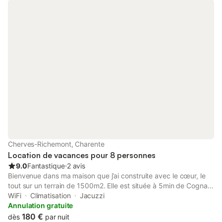
Cherves-Richemont, Charente
Location de vacances pour 8 personnes
9.0
Fantastique
⋅
2 avis
Bienvenue dans ma maison que j’ai construite avec le cœur, le
tout sur un terrain de 1500m2. Elle est située à 5min de Cognac
dans un petit village très calme qui s’appelle Richemont. Vous
WiFi
Climatisation
Jacuzzi
profiterez d’une magnifique vue sur les bois pour vous
Annulation gratuite
ressourcer. Elle peut accueillir 8 adultes. Le logement : UNE
180 €
dès
par nuit