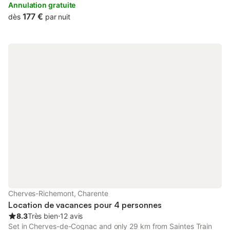
45 minutes d'Angoulême. Le gite dispose d'une cuisine , deux
Annulation gratuite
salons, deux salles de bain , 2 WC, une chambre en bas avec lit
177 €
dès
par nuit
bébé et équipement bébé ( chaise haute , etc. ) et quatre
chambres à l'étage . Il y a une terrasse devant le gite ainsi
qu'une terrasse derrière qui vous donne une vue sur les vignes .
Cherves-Richemont, Charente
Location de vacances pour 4 personnes
8.3
Très bien
⋅
12 avis
Set in Cherves-de-Cognac and only 29 km from Saintes Train