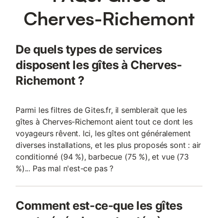
tennis de table sur place, ainsi que des possibilités locales de
Cherves-Richemont
randonnée, de pêche et de visites à pied. Un service de
conciergerie est disponible pour vous assister, et la propriété
offre un cadre calme pour votre visite dans la région de la
De quels types de services
Charente.
disposent les gîtes à Cherves-
Richemont ?
Parmi les filtres de Gites.fr, il semblerait que les
gîtes à Cherves-Richemont aient tout ce dont les
voyageurs rêvent. Ici, les gîtes ont généralement
diverses installations, et les plus proposés sont : air
conditionné (94 %), barbecue (75 %), et vue (73
%)... Pas mal n'est-ce pas ?
Comment est-ce-que les gîtes