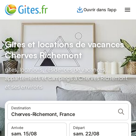
Ouvrir dans l’app
Gîtes et locations de vacances
Cherves Richemont
gîtes, locations, résidences de vacances,
appartements et campings à Cherves Richemont
et ses environs
Destination
Cherves-Richemont, France
Arrivée
Départ
sam. 15/08
sam. 22/08