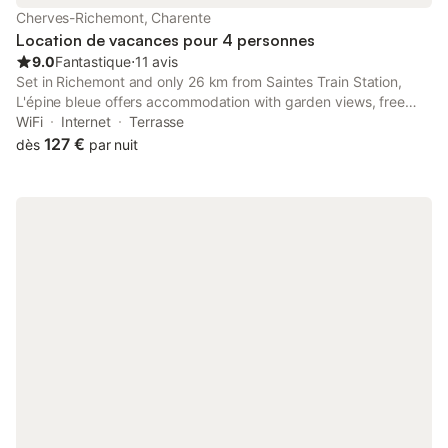
Cuisine entièrement équipée - cuisinière électrique avec grand
Cherves-Richemont, Charente
four, réfrigérateur avec petit compartiment congélateur, micro
Location de vacances pour 4 personnes
9.0
Fantastique
⋅
11 avis
Set in Richemont and only 26 km from Saintes Train Station,
L'épine bleue offers accommodation with garden views, free
WiFi and free private parking.
WiFi
Internet
Terrasse
127 €
dès
par nuit