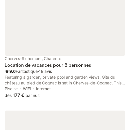
Cherves-Richemont, Charente
Location de vacances pour 8 personnes
9.6
Fantastique
⋅
18 avis
Featuring a garden, private pool and garden views, Gîte du
château au pied de Cognac is set in Cherves-de-Cognac. This
property offers access to a terrace, table tennis, free private
Piscine
WiFi
Internet
parking and free WiFi.
177 €
dès
par nuit