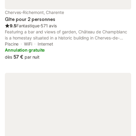
Cherves-Richemont, Charente
Gîte pour 2 personnes
9.5
Fantastique
⋅
571 avis
Featuring a bar and views of garden, Château de Champblanc
is a homestay situated in a historic building in Cherves-de-
Cognac, 33 km from Saintes Train Station. This homestay
Piscine
WiFi
Internet
features a heated pool, a garden and free private parking.
Annulation gratuite
57 €
dès
par nuit