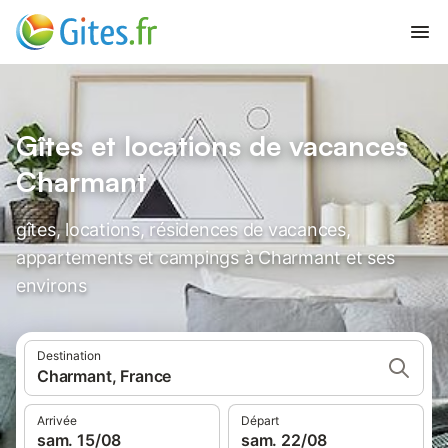
Gîtes et locations de vacances
Charmant
gîtes, locations, résidences de vacances,
appartements et campings à Charmant et ses
environs
Destination
Charmant, France
Arrivée
Départ
sam. 15/08
sam. 22/08