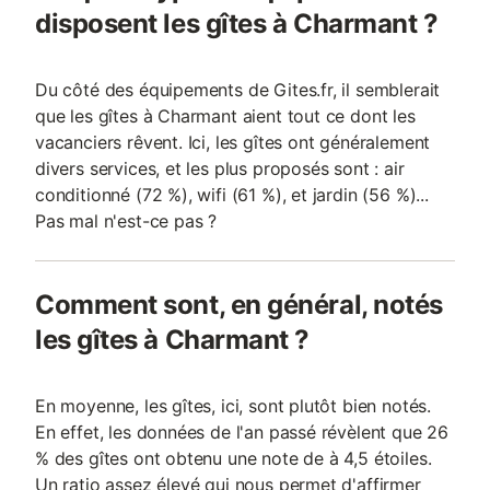
disposent les gîtes à Charmant ?
expérience unique dans cette belle
cheminée à foyer fer
propriété avec vue sur les coteaux du
chêne massif dont un
pour
Du côté des équipements de Gites.fr, il semblerait
que les gîtes à Charmant aient tout ce dont les
vacanciers rêvent. Ici, les gîtes ont généralement
divers services, et les plus proposés sont : air
conditionné (72 %), wifi (61 %), et jardin (56 %)...
Pas mal n'est-ce pas ?
Comment sont, en général, notés
les gîtes à Charmant ?
En moyenne, les gîtes, ici, sont plutôt bien notés.
En effet, les données de l'an passé révèlent que 26
% des gîtes ont obtenu une note de à 4,5 étoiles.
Un ratio assez élevé qui nous permet d'affirmer