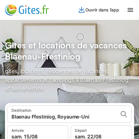
Ouvrir dans l’app
Gîtes et locations de vacances
Blaenau-Ffestiniog
gîtes, locations, résidences de vacances,
appartements et campings à Blaenau-Ffestiniog
et ses environs
Destination
Blaenau Ffestiniog, Royaume-Uni
Arrivée
Départ
sam. 15/08
sam. 22/08