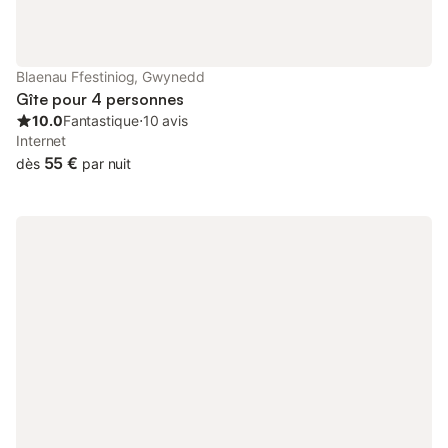
pourrez admirer la vue imprenable sur la montagne et observer
le passage du train. En montant à l'étage, vous découvrirez
deux chambres bien aménagées, chacune équipée de sa
propre télévision pour des matins paresseux au lit. La première
Blaenau Ffestiniog, Gwynedd
chambre dispose de murs en briques apparentes et d'une
Gîte pour 4 personnes
fenêtre Velux, tandis que la seconde chambre offre un lit
10.0
Fantastique
⋅
10 avis
superposé
Internet
55 €
dès
par nuit