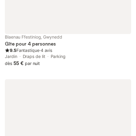
nuit de sommeil. Rafraîchissez-vous dans la salle d'eau, équipée
d'une douche à l'italienne. À l'extérieur, la propriété bénéficie
d'une pelouse clôturée à l'avant, parfaite pour savourer un café
le matin tout en profitant de la tranquillité environnante. Sur le
côté de la propriété, vous trouverez un patio, offrant un espace
privé pour profiter de repas en plein air ou d'un verre de vin
Blaenau Ffestiniog, Gwynedd
sous les étoiles. N'oubliez pas de garder un œil sur le train à
Gîte pour 4 personnes
vapeur qui passe au bout du jardin, ajoutant une touche de
9.5
Fantastique
⋅
4 avis
nostalgie et de charme à votre séjour à Ny
Jardin
Draps de lit
Parking
55 €
dès
par nuit