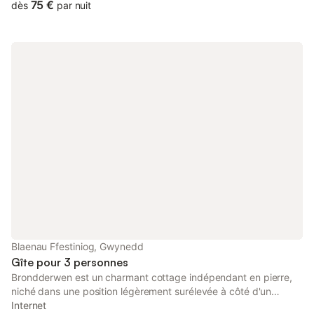
75 €
dès
par nuit
Blaenau Ffestiniog, Gwynedd
Gîte pour 3 personnes
Brondderwen est un charmant cottage indépendant en pierre,
niché dans une position légèrement surélevée à côté d'un
ruisseau à la périphérie de Blaenau Ffestiniog, dans le nord du
Internet