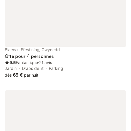
télévision, avec des escali
incroyables tyrolien
avec ses tramp
Blaenau Ffestiniog, Gwynedd
Gîte pour 4 personnes
9.5
Fantastique
⋅
21 avis
Jardin
Draps de lit
Parking
65 €
dès
par nuit