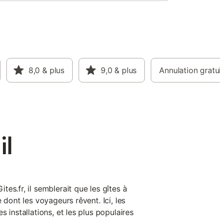
8,0
& plus
9,0
& plus
Annulation gratu
il
es.fr, il semblerait que les gîtes à
 dont les voyageurs rêvent. Ici, les
 installations, et les plus populaires