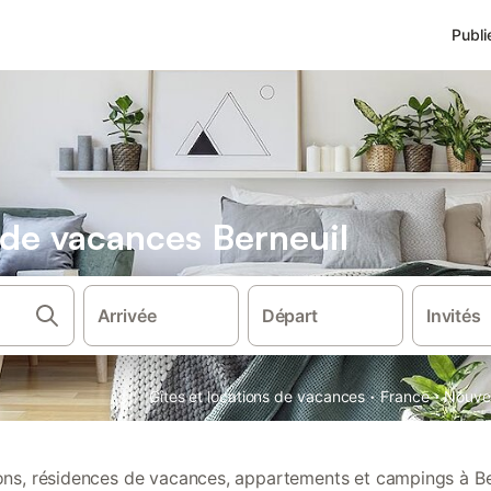
Publi
s de vacances Berneuil
Arrivée
Départ
Invités
·
·
Gîtes et locations de vacances
France
Nouvel
ions, résidences de vacances, appartements et campings à Be