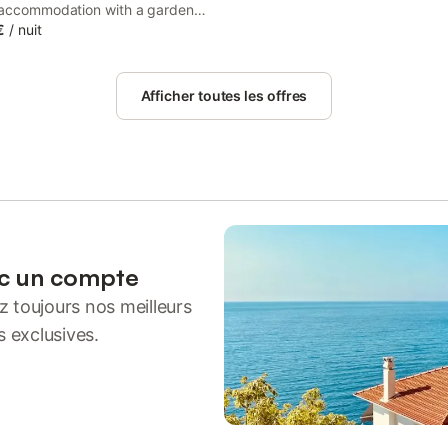
 accommodation with a garden
tio, around 45 km from Cognac
€
/
nuit
se. This property offers access
ace and free private parking.
Afficher toutes les offres
ec un compte
 toujours nos meilleurs
s exclusives.