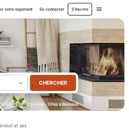
ez votre logement
Se connecter
S'inscrire
CHERCHER
·
·
le-Aquitaine
Charente
Gîtes à Berneuil
rneuil et ses