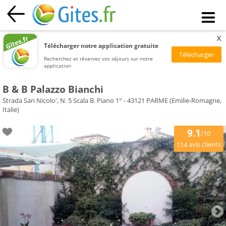
x
Télécharger notre application gratuite
Recherchez et réservez vos séjours sur notre
application
B & B Palazzo Bianchi
Strada San Nicolo', N. 5 Scala B. Piano 1° - 43121 PARME (Emilie-Romagne,
Italie)
9.1
/10
avis clients
114