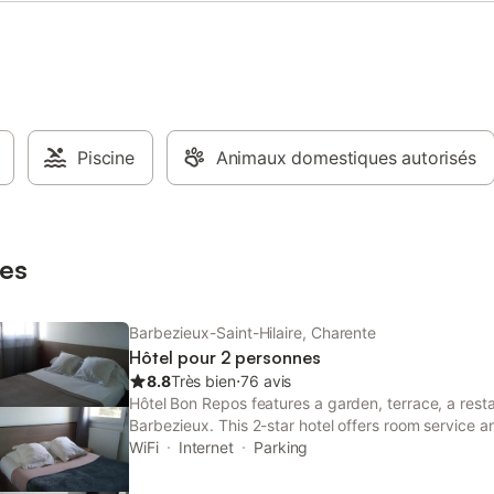
Piscine
Animaux domestiques autorisés
es
Barbezieux-Saint-Hilaire, Charente
Hôtel pour 2 personnes
8.8
Très bien
⋅
76 avis
Hôtel Bon Repos features a garden, terrace, a rest
Barbezieux. This 2-star hotel offers room service 
The property is non-smoking and is located 29 km
WiFi
Internet
Parking