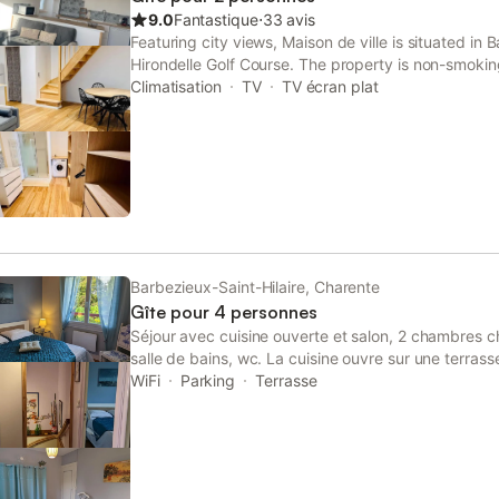
9.0
Fantastique
⋅
33 avis
Featuring city views, Maison de ville is situated in
Hirondelle Golf Course. The property is non-smoki
Cognac Golf Course.
Climatisation
TV
TV écran plat
Barbezieux-Saint-Hilaire, Charente
Gîte pour 4 personnes
Séjour avec cuisine ouverte et salon, 2 chambres c
salle de bains, wc. La cuisine ouvre sur une terras
salon de jardin, barbecue électrique sur pieds et ch
WiFi
Parking
Terrasse
donnant sur un écrin de verdure. Jardins privatifs à l
maison avec salon de jardin et bains de soleil. Le la
un congélateur coffre sont situés dans une pièce e
sont fournis et les lits sont faits à l'arrivée. Eq bébé 
langer, pot, baignoire, réducteur. WIFI. Couverture