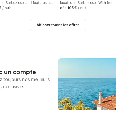
d in Barbezieux and features a
located in Barbezieux. With free 
ol and pool views. This property
€
/
nuit
parking, the property is 30 km f
dès
105 €
/
nuit
cess to a terrace and free private
Cognac Golf Course and 34 km f
Hirondelle Golf Course.
Afficher toutes les offres
ec un compte
 toujours nos meilleurs
s exclusives.