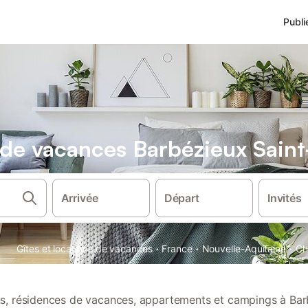
Publi
 de vacances Barbézieux Saint
Arrivée
Départ
Invités
·
·
·
Gîtes et locations de vacances
France
Nouvelle-Aquitaine
Ch
ons, résidences de vacances, appartements et campings à Bar