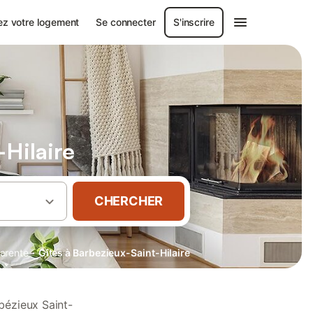
ez votre logement
Se connecter
S'inscrire
-Hilaire
CHERCHER
·
arente
Gîtes à Barbezieux-Saint-Hilaire
bézieux Saint-