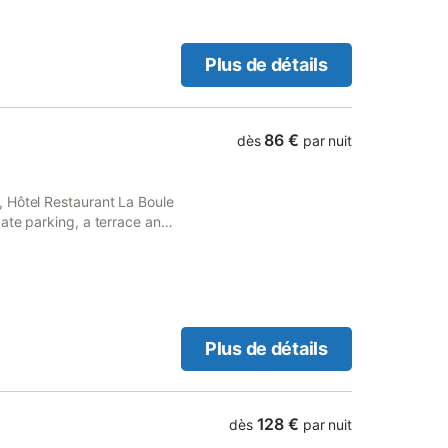
Plus de détails
86 €
dès
par nuit
 Hôtel Restaurant La Boule
ate parking, a terrace and
d a bar.
Plus de détails
128 €
dès
par nuit