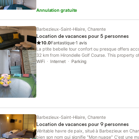
opérateurs. Chauffage à régler sur place, sur relevé
Annulation gratuite
petit véhicule sous la terrasse. 2 vélos à dispositio
portique. La Voie Verte à 500 m, Les Antilles et le
Royan à 1h30. Le gîte est situé à proximité de la l
Angoulême (35 mn) et Barbezieux - Cognac (30 mn
Barbezieux-Saint-Hilaire, Charente
ville de Barbezieux, cet appartement de 58 m² a 
Location de vacances pour 5 personnes
sur sous-sol d'une maison des années 50 avec jard
10.0
Fantastique
⋅
1 avis
Indépendant, il dispose d'une vue dégagée sans vi
La ptite bebelle tour confort ou presque offers ac
Draps de lit Le prix ne comprend pas : Linge de toil
32 km from Hirondelle Golf Course. This property of
chauffage Jardin clos, Espace clos, Espace privé, L
and free private parking.
WiFi
Internet
Parking
Barbecue/Plancha,
Barbezieux-Saint-Hilaire, Charente
Location de vacances pour 9 personnes
Véritable havre de paix, situé à Barbezieux en Chare
bien son nom qui signifie "Mon nuage" C'est une mais