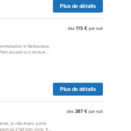
. Possibilité de garer un
Plus de détails
n. Panier de basket,
s thermes de Jonzac à 20 mn,
igne de bus Barbezieux -
). A 5 mn à pied du centre-
115 €
dès
par nuit
été aménagé au 1er étage
in ombragé et clos.
s-à-vis. Le prix comprend :
commodation in Barbezieux,
ette, ménage fin de séjour,
fers access to a terrace
ave linge, Draps fournis,
Plus de détails
387 €
dès
par nuit
nte, la villa Anani, porte
on où il fait bon vivre, très