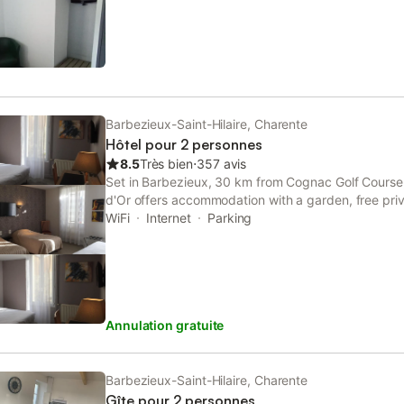
Barbezieux-Saint-Hilaire, Charente
Hôtel pour 2 personnes
8.5
Très bien
⋅
357 avis
Set in Barbezieux, 30 km from Cognac Golf Course,
d'Or offers accommodation with a garden, free priv
a restaurant. This 2-star hotel features free WiFi an
WiFi
Internet
Parking
Annulation gratuite
Barbezieux-Saint-Hilaire, Charente
Gîte pour 2 personnes