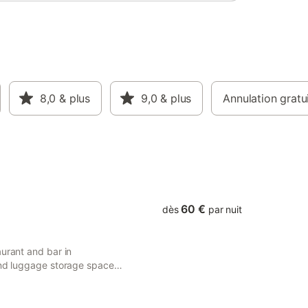
8,0
& plus
9,0
& plus
Annulation gratu
60 €
dès
par nuit
aurant and bar in
and luggage storage space.
 from Cognac Golf Course.