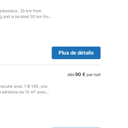
 Barbezieux, 33 km from
ng and is located 30 km from
Plus de détails
90 €
dès
par nuit
hacune avec 1 lit 140, une
se aérienne de 15 m² avec
aises longues, le tout
'avant et à l'arrière de la
ve-linge, le sèche-linge et
n rez-de-jardin. Les draps
: lit, chaise haute, table à
 téléphonique tous