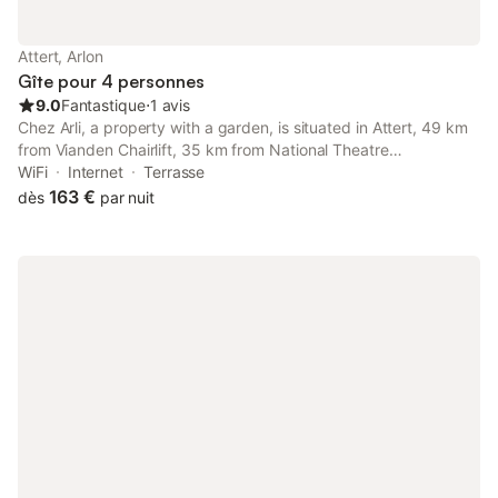
Attert, Arlon
Gîte pour 4 personnes
9.0
Fantastique
⋅
1 avis
Chez Arli, a property with a garden, is situated in Attert, 49 km
from Vianden Chairlift, 35 km from National Theatre
Luxembourg, as well as 36 km from Contemporary Art Forum
WiFi
Internet
Terrasse
Casino Luxembourg.
163 €
dès
par nuit