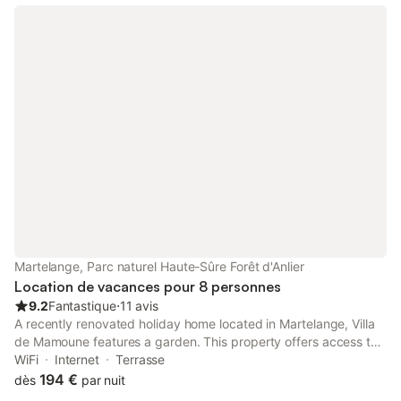
Martelange, Parc naturel Haute-Sûre Forêt d'Anlier
Location de vacances pour 8 personnes
9.2
Fantastique
⋅
11 avis
A recently renovated holiday home located in Martelange, Villa
de Mamoune features a garden. This property offers access to
a balcony, free private parking and free WiFi.
WiFi
Internet
Terrasse
194 €
dès
par nuit