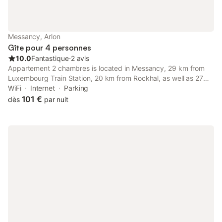
Messancy, Arlon
Gîte pour 4 personnes
10.0
Fantastique
⋅
2 avis
Appartement 2 chambres is located in Messancy, 29 km from
Luxembourg Train Station, 20 km from Rockhal, as well as 27
km from National Theatre Luxembourg.
WiFi
Internet
Parking
101 €
dès
par nuit