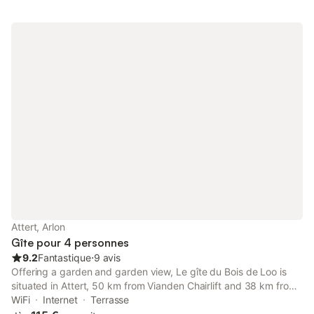
hauteur avec une vue dégagée sur la plaine.
Attert, Arlon
Gîte pour 4 personnes
9.2
Fantastique
⋅
9 avis
Offering a garden and garden view, Le gîte du Bois de Loo is
situated in Attert, 50 km from Vianden Chairlift and 38 km from
National Museum for Historical Vehicle. This property offers
WiFi
Internet
Terrasse
access to a terrace, free private parking and free WiFi.