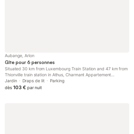
Aubange, Arlon
Gîte pour 6 personnes
Situated 30 km from Luxembourg Train Station and 47 km from
Thionville train station in Athus, Charmant Appartement
Spacieux 2 chambres dans nouvelle Résidence à Athus offers
Jardin
Draps de lit
Parking
accommodation with a kitchen.
103 €
dès
par nuit