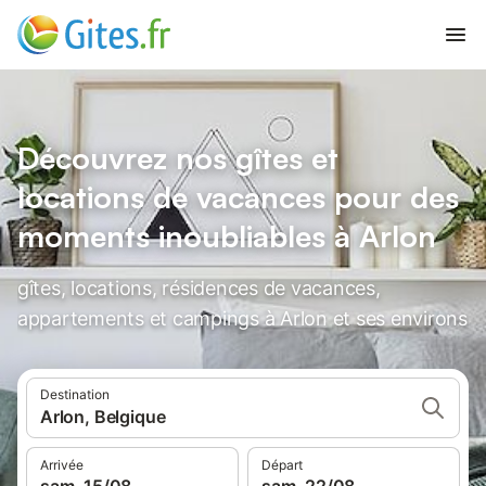
Découvrez nos gîtes et
locations de vacances pour des
moments inoubliables à Arlon
gîtes, locations, résidences de vacances,
appartements et campings à Arlon et ses environs
Destination
Arlon, Belgique
Arrivée
Départ