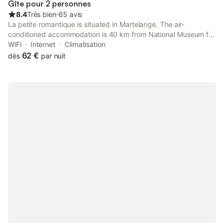
Gîte pour 2 personnes
sal
8.4
Très bien
⋅
65 avis
La petite romantique is situated in Martelange. The air-
conditioned accommodation is 40 km from National Museum for
Historical Vehicle, and guests can benefit from on-site private
WiFi
Internet
Climatisation
parking and complimentary WiFi.
62 €
dès
par nuit