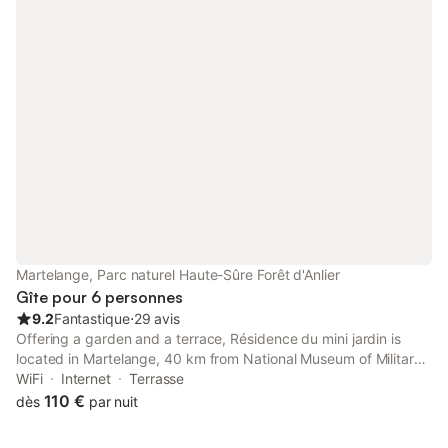
Martelange, Parc naturel Haute-Sûre Forêt d'Anlier
Gîte pour 6 personnes
9.2
Fantastique
⋅
29 avis
Offering a garden and a terrace, Résidence du mini jardin is
located in Martelange, 40 km from National Museum of Military
History. Free WiFi is available throughout the property and
WiFi
Internet
Terrasse
National Museum for Historical Vehicle is 40 km away.
110 €
dès
par nuit