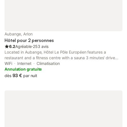
Aubange, Arlon
Hôtel pour 2 personnes
6.2
Agréable
⋅
253 avis
Located in Aubange, Hôtel Le Pôle Européen features a
restaurant and a fitness centre with a sauna 3 minutes' drive
from the borders of France and Luxembourg. Free WiFi is
WiFi
Internet
Climatisation
available in all areas and on-site private parking is possible free
Annulation gratuite
of charge.
93 €
dès
par nuit