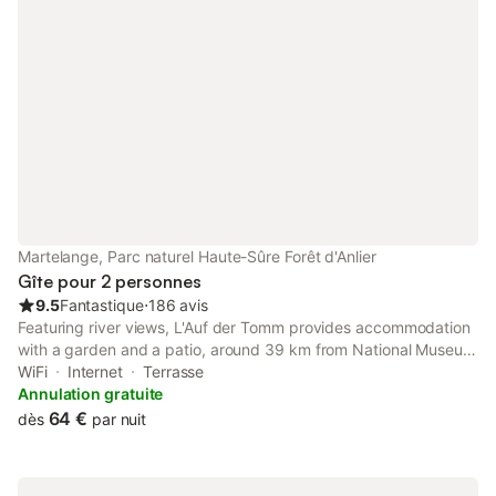
Martelange, Parc naturel Haute-Sûre Forêt d'Anlier
Gîte pour 2 personnes
9.5
Fantastique
⋅
186 avis
Featuring river views, L'Auf der Tomm provides accommodation
with a garden and a patio, around 39 km from National Museum
for Historical Vehicle. This property offers access to a terrace,
WiFi
Internet
Terrasse
free private parking and free WiFi.
Annulation gratuite
64 €
dès
par nuit