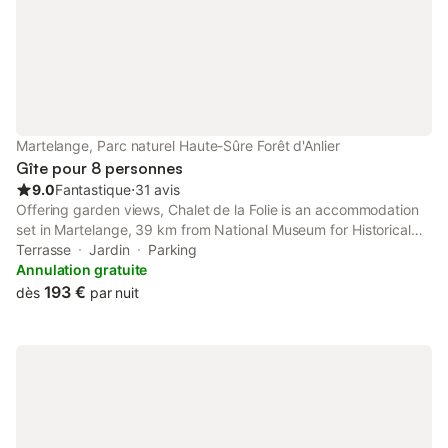
Martelange, Parc naturel Haute-Sûre Forêt d'Anlier
Gîte pour 8 personnes
9.0
Fantastique
⋅
31 avis
Offering garden views, Chalet de la Folie is an accommodation
set in Martelange, 39 km from National Museum for Historical
Vehicle and 40 km from National Museum of Military History.
Terrasse
Jardin
Parking
This property offers access to a terrace and free private
Annulation gratuite
parking.
193 €
dès
par nuit