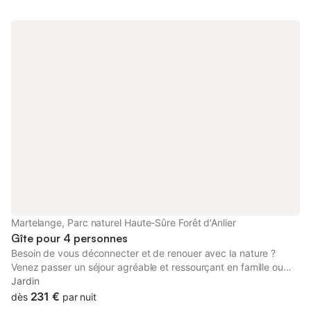
Martelange, Parc naturel Haute-Sûre Forêt d'Anlier
Gîte pour 4 personnes
Besoin de vous déconnecter et de renouer avec la nature ?
Venez passer un séjour agréable et ressourçant en famille ou
entre amis dans l'une de nos cabanes cosy. Profitez de
Jardin
l'environnement calme et reposant, pour une balade dans les
231 €
dès
par nuit
bois, un barbecue ou un simple café sur notre terrasse en