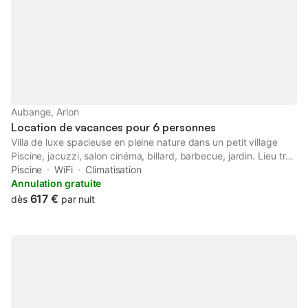
Aubange, Arlon
Location de vacances pour 6 personnes
Villa de luxe spacieuse en pleine nature dans un petit village
Piscine, jacuzzi, salon cinéma, billard, barbecue, jardin. Lieu très
calme proche de Luxembourg ville ( seulement 30 minutes ) et
Piscine
WiFi
Climatisation
de nombreux lieux à visiter.
Annulation gratuite
617 €
dès
par nuit