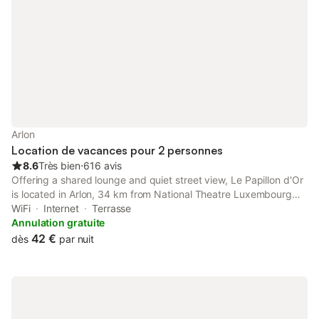
Arlon
Location de vacances pour 2 personnes
8.6
Très bien
⋅
616 avis
Offering a shared lounge and quiet street view, Le Papillon d'Or
is located in Arlon, 34 km from National Theatre Luxembourg
and 35 km from Contemporary Art Forum Casino Luxembourg.
WiFi
Internet
Terrasse
Annulation gratuite
42 €
dès
par nuit