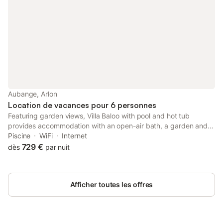
Aubange, Arlon
Location de vacances pour 6 personnes
Featuring garden views, Villa Baloo with pool and hot tub
provides accommodation with an open-air bath, a garden and a
bar, around 31 km from Luxembourg Train Station. This
Piscine
WiFi
Internet
property offers access to a terrace, free private parking and
729 €
dès
par nuit
free WiFi.
Afficher toutes les offres