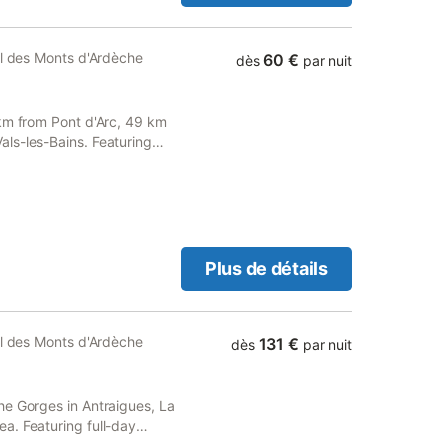
ol transformé en salle de
nds bassins de baignade au
 piscine hors-sol . Gîte
al des Monts d'Ardèche
60 €
dès
par nuit
pose de La pièce principale
ofessionelle équipée d'un
aisselle cycle 4 min, robot
 km from Pont d'Arc, 49 km
table 20 personnes. - Un
ls-les-Bains. Featuring
canapé, parasol et transats,
ee WiFi.
Plus de détails
al des Monts d'Ardèche
131 €
dès
par nuit
he Gorges in Antraigues, La
a. Featuring full-day
picnic area.