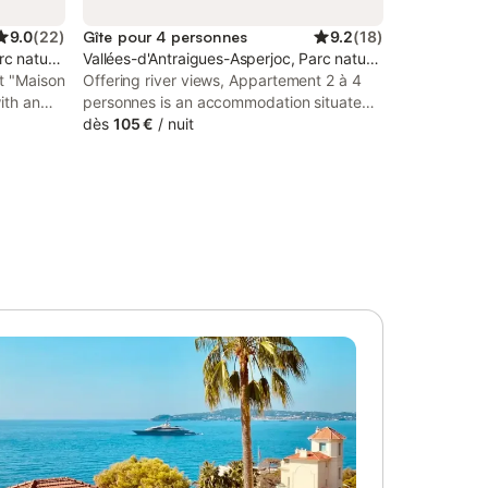
9.0
(
22
)
Gîte pour 4 personnes
9.2
(
18
)
rc naturel régional des Monts d'Ardèche
Vallées-d'Antraigues-Asperjoc, Parc naturel régional des 
t "Maison
Offering river views, Appartement 2 à 4
ith an
personnes is an accommodation situated
 around
in Antraigues, 49 km from Ardeche Gorges
dès
105 €
/
nuit
erty has
and 10 km from Casino de Vals-les-Bains.
 km from
This apartment features a private pool, a
garden and free private parking.