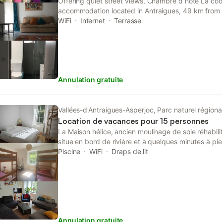
Offering quiet street views, Chambre d hôte La coo
accommodation located in Antraigues, 49 km from
km from Casino de Vals-les-Bains.
WiFi
Internet
Terrasse
Annulation gratuite
Vallées-d'Antraigues-Asperjoc, Parc naturel région
Location de vacances pour 15 personnes
La Maison hélice, ancien moulinage de soie réhabili
situe en bord de rivière et à quelques minutes à pie
Antraigue-sur volane. La Maison hélice est pensée
Piscine
WiFi
Draps de lit
anniversaires, cousinades , vacances entre amis, s
séminaires.., trouvent des espaces collectifs et indi
chaleureux. Son aménagement permet d’accueillir
confortablement. Articulé autour d’une grande sall
/salon /salle à manger) et d’une grande terrasse (
nature environnante, le gîte se déploie sur trois ét
Annulation gratuite
chambres, 1 salon-bibliothèque pleine de bandes d