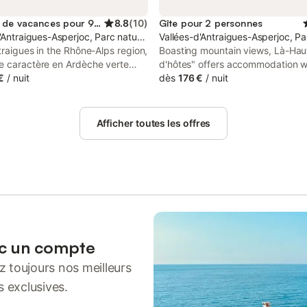
Location de vacances pour 9 personnes
8.8
(
10
)
Gîte pour 2 personnes
es Monts d'Ardèche
'Antraigues-Asperjoc, Parc naturel régional des Monts d'Ardèche
Vallées-d'Antraigues-Asperjoc, Pa
traigues in the Rhône-Alps region,
Boasting mountain views, Là-Hau
e caractère en Ardèche verte
d'hôtes" offers accommodation w
a patio. Both free WiFi and
€
/
nuit
infinity pool, a garden and a bar,
dès
176 €
/
nuit
n-site are accessible at the
49 km from Pont d'Arc. The prop
ome free of charge.
garden and city views, and is 50
Ardeche Gorges.
Afficher toutes les offres
ec un compte
 toujours nos meilleurs
s exclusives.