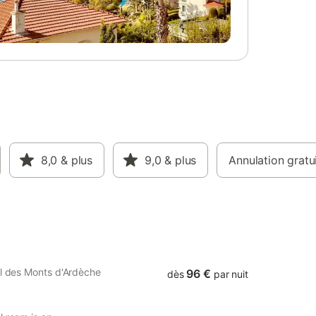
8,0
& plus
9,0
& plus
Annulation gratu
al des Monts d'Ardèche
96 €
dès
par nuit