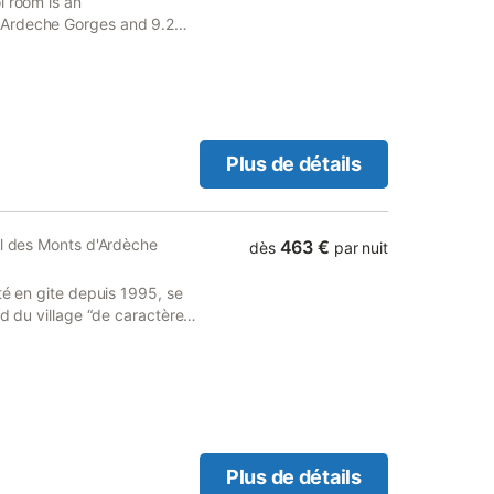
l room is an
 Ardeche Gorges and 9.2
Plus de détails
al des Monts d'Ardèche
463 €
dès
par nuit
té en gite depuis 1995, se
d du village “de caractère”
 comme un lieu où
tages, formations,
viduels fonctionnels et
 15+ personnes
e de vie commune (cuisine
de 100m2) avec vue sur la
ages. Il se compose de 7
Plus de détails
essinées et autres ouvrages