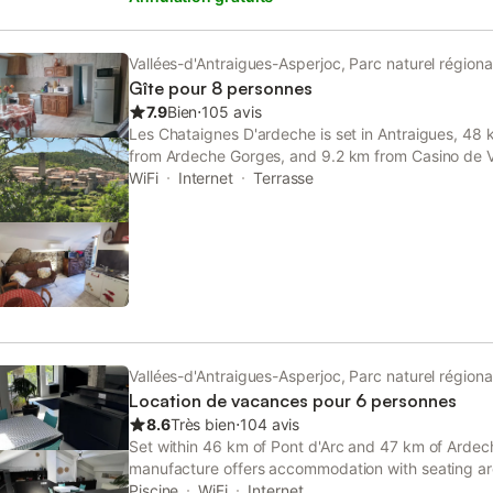
, une grande pièce de travail de 80m2 et un sous-s
jeux pour tous les âges. La rivière propose de gra
pied de la bâtisse et la cour intérieure dispose d’une
Vallées-d'Antraigues-Asperjoc, Parc naturel région
grande capacité Ardèche bord de rivière. Il se com
Gîte pour 8 personnes
de 70 mètres carré accueillant : - 1 cuisine semi-pr
7.9
Bien
⋅
105 avis
piano 5 feux, deux fours grande capacité, un lave v
Les Chataignes D'ardeche is set in Antraigues, 48
multifonction. - un espace salle à manger avec sa 
from Ardeche Gorges, and 9.2 km from Casino de Va
coin salon. La terrasse principale - Coin salon avec 
mountain and city views, this apartment also has fr
WiFi
Internet
Terrasse
et d'un coin repas abrité
Vallées-d'Antraigues-Asperjoc, Parc naturel région
Location de vacances pour 6 personnes
8.6
Très bien
⋅
104 avis
Set within 46 km of Pont d'Arc and 47 km of Ardec
manufacture offers accommodation with seating are
security, this property also provides guests with a 
Piscine
WiFi
Internet