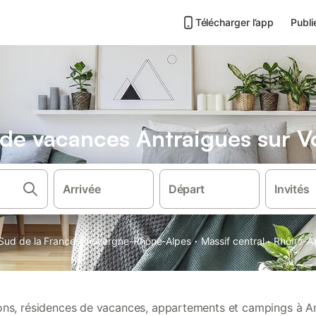
Télécharger l’app
Publi
s de vacances Antraigues sur V
Arrivée
Départ
Invités
·
·
·
Sud de la France
Auvergne-Rhône-Alpes
Massif central
Rhône-Al
ions, résidences de vacances, appartements et campings à A