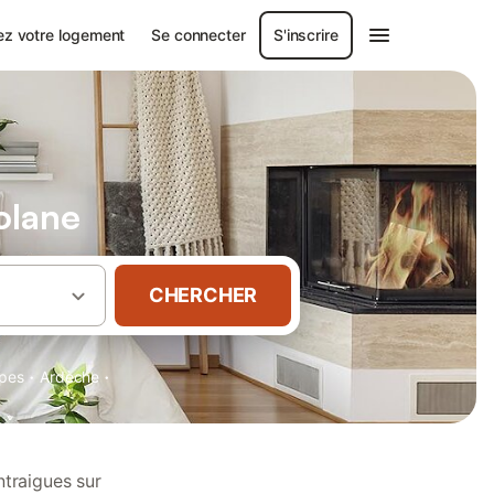
ez votre logement
Se connecter
S'inscrire
olane
CHERCHER
·
·
pes
Ardèche
ntraigues sur