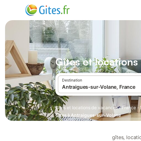
Gîtes et location
Destination
·
·
Gîtes et locations de vacances
France
Gîtes à Antraigues-sur-Volane
gîtes, locat