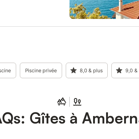
scine
Piscine privée
8,0
& plus
9,0
& 
Qs: Gîtes à Amber