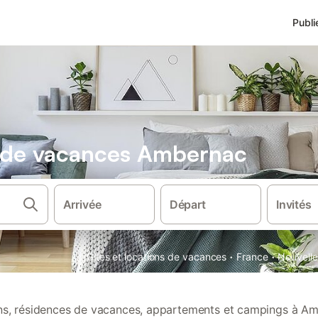
Publi
s de vacances Ambernac
Arrivée
Départ
Invités
·
·
Gîtes et locations de vacances
France
Nouvelle
ons, résidences de vacances, appartements et campings à A