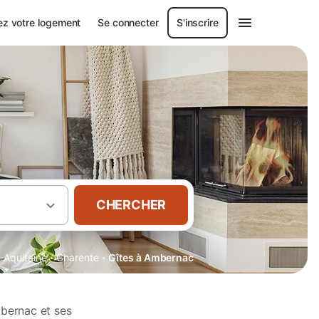
ez votre logement
Se connecter
S'inscrire
CHERCHER
·
·
-Aquitaine
Charente
Gîtes à Ambernac
mbernac et ses