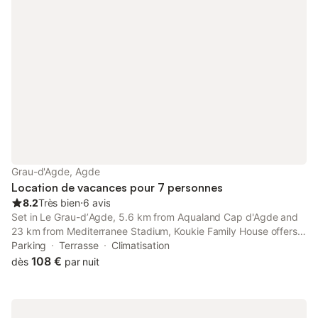
Grau-d'Agde, Agde
Location de vacances pour 7 personnes
8.2
Très bien
⋅
6 avis
Set in Le Grau-dʼAgde, 5.6 km from Aqualand Cap d'Agde and
23 km from Mediterranee Stadium, Koukie Family House offers a
garden and air conditioning.
Parking
Terrasse
Climatisation
108 €
dès
par nuit