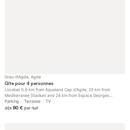
Grau-d'Agde, Agde
Gîte pour 4 personnes
Located 5.9 km from Aqualand Cap d'Agde, 23 km from
Mediterranee Stadium and 24 km from Espace Georges
Brassens, Studio bord de mer GRAU D'AGDE offers
Parking
Terrasse
TV
accommodation situated in Le Grau-dʼAgde.
90 €
dès
par nuit