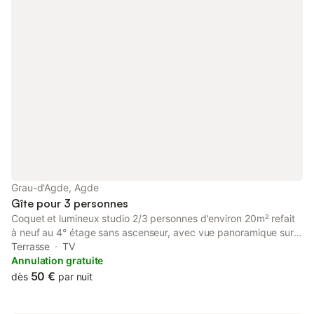
Grau-d'Agde, Agde
Gîte pour 3 personnes
Coquet et lumineux studio 2/3 personnes d'environ 20m² refait
à neuf au 4° étage sans ascenseur, avec vue panoramique sur
la mer + 1 terrasse en front de mer d'environ 6 m2 +1 terrasse à
Terrasse
TV
l'arrière d'environ 5 m2. Il se compose d'une entrée sur pièce à
Annulation gratuite
vivre avec canapé "clic-clac"en 140 (2 pers) et TV écran plat,
50 €
dès
par nuit
chauffeuse en 90 (1 pers), 1 table à manger avec sièges,
meuble de rangement et placard KZ, 1 salle d'eau avec wc, 1