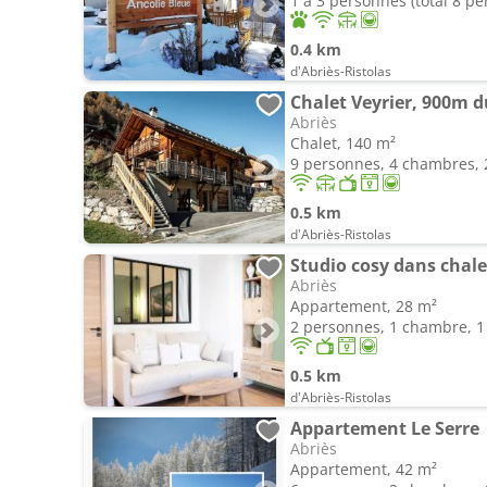
1 à 3 personnes (total 8 p
0.4 km
d'Abriès-Ristolas
Chalet Veyrier, 900m du
Abriès
Chalet, 140 m²
9 personnes, 4 chambres, 2
0.5 km
d'Abriès-Ristolas
Studio cosy dans chale
Abriès
Appartement, 28 m²
2 personnes, 1 chambre, 1 
0.5 km
d'Abriès-Ristolas
Appartement Le Serre
Abriès
Appartement, 42 m²