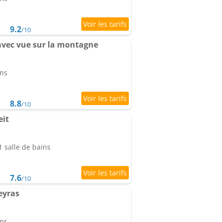
9.2
/10
avec vue sur la montagne
ins
8.8
/10
eit
 salle de bains
7.6
/10
eyras
ins