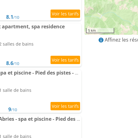
8.1
/10
 apartment, spa residence
5 km
Affinez les ré
 salles de bains
8.6
/10
Appartement Abries - spa et piscine - Pied des pistes - Duplex - Résidence étoilée
 salle de bains
9
/10
Appartement familial Abries - spa et piscine - Pied des pistes
 salle de bains