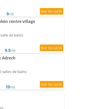
9
/10
ein centre village
salle de bains
9.5
/10
t Adrech
 salles de bains
10
/10
à
ins