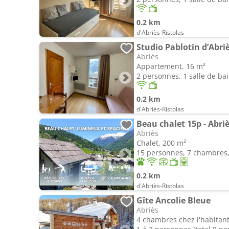
0.2 km
d'Abriès-Ristolas
Studio Pablotin d’Abri
Abriès
Appartement, 16 m²
2 personnes, 1 salle de ba
0.2 km
d'Abriès-Ristolas
Beau chalet 15p - Abri
Abriès
Chalet, 200 m²
15 personnes, 7 chambres, 
0.2 km
d'Abriès-Ristolas
Gîte Ancolie Bleue
Abriès
4 chambres chez l'habitant