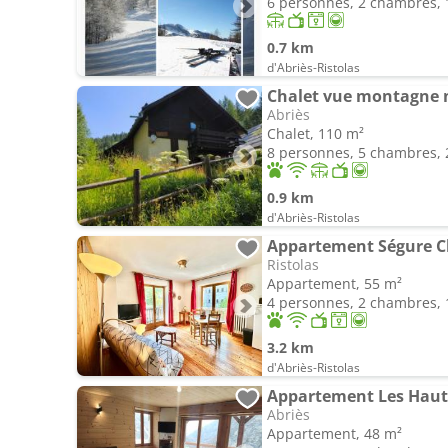
6 personnes, 2 chambres, 1
0.7 km
d'Abriès-Ristolas
Chalet vue montagne 
Abriès
Chalet, 110 m²
8 personnes, 5 chambres, 2
0.9 km
d'Abriès-Ristolas
Appartement Ségure Cha
Ristolas
Appartement, 55 m²
4 personnes, 2 chambres, 1
3.2 km
d'Abriès-Ristolas
Appartement Les Haut
Abriès
Appartement, 48 m²