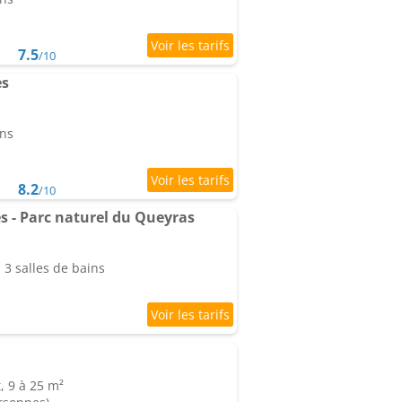
7.5
/10
ès
ins
8.2
/10
ès - Parc naturel du Queyras
3 salles de bains
, 9 à 25 m²