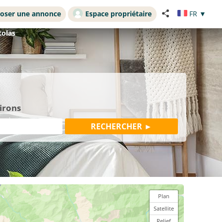
oser une annonce
Espace propriétaire
FR
▼
tolas
irons
Plan
Satellite
Relief