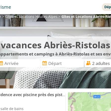
risme
Dép
r
>
Gîtes et Locations
Hautes-Alpes
>
Gîtes et Locations
Abriès-Ris
e vacances Abriès-Ristolas
 appartements et campings à Abriès-Ristolas et ses env
Appartement dans résidence avec piscine près des pistes
salle de bains