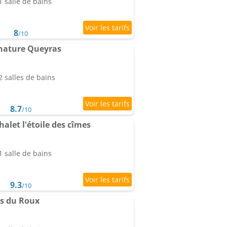
 salle de bains
8
/10
nature Queyras
 salles de bains
8.7
/10
let l'étoile des cîmes
 salle de bains
9.3
/10
s du Roux