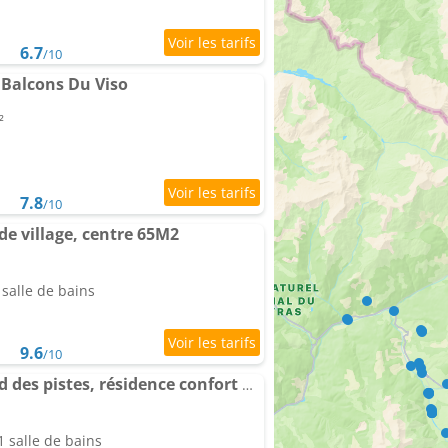
6.7
/10
Balcons Du Viso
²
7.8
/10
de village, centre 65M2
salle de bains
9.6
/10
Appartement cosy, pied des pistes, résidence confort & spa
 salle de bains