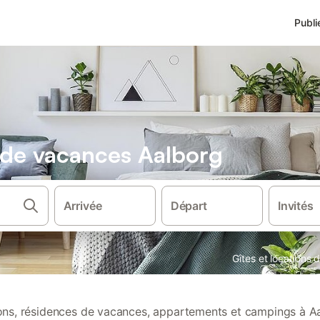
Publi
s de vacances Aalborg
Arrivée
Départ
Invités
Gîtes et locations
ions, résidences de vacances, appartements et campings à A