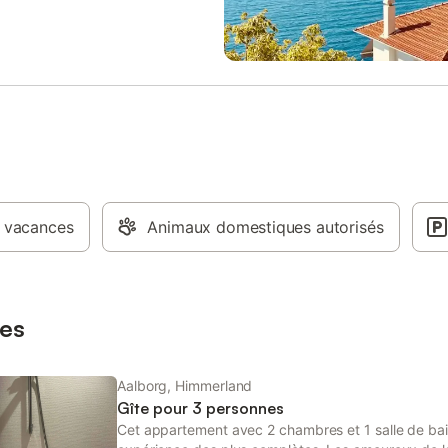
e véranda, équipée de mobilier
détente après une journée de visi
 et d'un barbecue, vous
bénéficierez d'une connexion Wi-
 de profiter de belles soirées
gratuite, d'une télévision à écran 
toute intimité. La maison dispose
espace de travail, du chauffage, 
t d'une buanderie pratique avec
ventilateur et d'une salle de bain
e et sèche-linge, pour faciliter
privative avec douche, articles de 
sive pendant votre séjour. Pour
serviettes et sèche-cheveux. Un 
rs, une télévision avec Chromecast
attentionné, un enregistrement et
met de regarder vos programmes
départ rapides, des collations off
préférés en streaming. Grâce à
week-end à la réception et une e
acement central, vous êtes non
desserte par les transports en 
 vacances
 à proximité de la vie urbaine
Animaux domestiques autorisés
contribuent à rendre votre séjour
Aalborg, mais aussi du
plus agréable. Caractéristiques d
ue Limfjord, où vous pourrez
Chambre Simple Premium : 1. Lit
 de promenades pittoresques et
simple/jumeaux confortable, idéal
ons en bateau. Non disponible à
voyageurs solos 2. Salle de bain 
es
on pour les gro
avec douche, serviettes et
Aalborg, Himmerland
Gîte pour 3 personnes
Cet appartement avec 2 chambres et 1 salle de bai