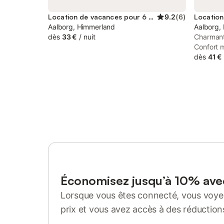
Location de vacances pour 6 personnes
9.2
(
6
)
Aalborg, Himmerland
Aalborg,
dès
33 €
/
nuit
Charmant
Confort 
historiqu
dès
41 €
charmante
le centre
rue piét
centre c
Limfjord.
soigneuse
charme h
pied-à-te
de la vil
la maison
familles
est équip
Économisez jusqu’à 10% av
dispose d'
Lorsque vous êtes connecté, vous voyez
ce qui la
cuisine b
prix et vous avez accès à des réduction
savourer