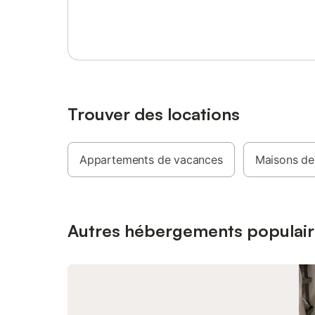
Se connecter ou s'inscrire
charmant
de jardin
permettra
d'été en 
égalemen
lave-ling
votre les
vos loisi
Trouver des locations
vous per
et films 
son empl
Appartements de vacances
Maisons de
seulement
animée d'
magnifiq
profiter
d'excursi
Autres hébergements populair
la locati