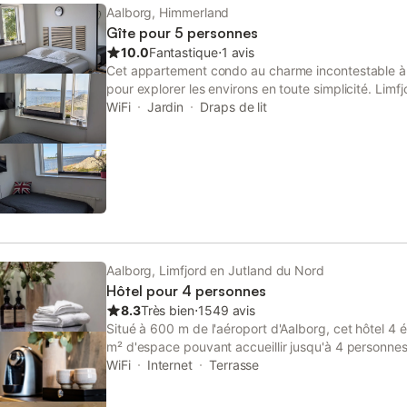
Aalborg, Himmerland
Gîte pour 5 personnes
10.0
Fantastique
⋅
1 avis
Cet appartement condo au charme incontestable à A
pour explorer les environs en toute simplicité. Limf
minutes à pied et Maison de la musique à 15 minu
WiFi
Jardin
Draps de lit
laisser votre voiture dans le parking dont dispose 
votre escapade, regagnez votre petit nid pour les
détendre grâce à un jardin, à un balcon où déguste
encore à du mobilier d'extérieur. Une fois rentré de
des joies de l'intérieur : Wi-Fi gratuit et télévision.
maison dans la cuisine équipée de tout le nécessair
cuisson et un réfrigérateur, mais aussi une cafetière
un micro-ondes. Parmi les équipements de salle de
sèche-cheveux, des serviettes et du papier toilette
Aalborg, Limfjord en Jutland du Nord
équipements et services, vous trouverez un salon,
Hôtel pour 4 personnes
table à manger.
8.3
Très bien
⋅
1549 avis
Situé à 600 m de l'aéroport d'Aalborg, cet hôtel 4 
m² d'espace pouvant accueillir jusqu'à 4 personnes
de chambres insonorisées pour garantir un environ
WiFi
Internet
Terrasse
offrant un accès pratique au centre-ville à 4,5 km e
L'hébergement comprend une chambre avec un grand