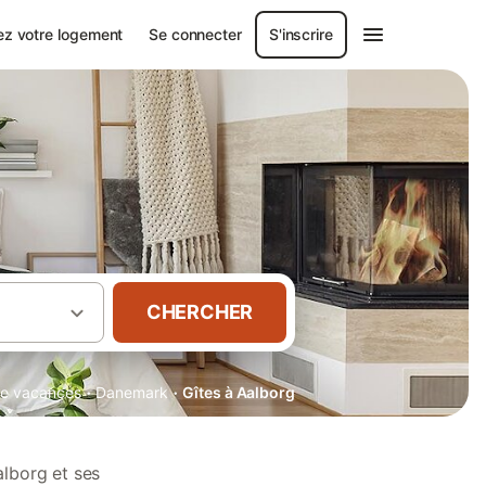
ez votre logement
Se connecter
S'inscrire
CHERCHER
·
·
 de vacances
Danemark
Gîtes à Aalborg
alborg et ses