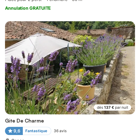
Annulation GRATUITE
dès
137 €
par nuit
Gite De Charme
9,6
Fantastique
36
avis