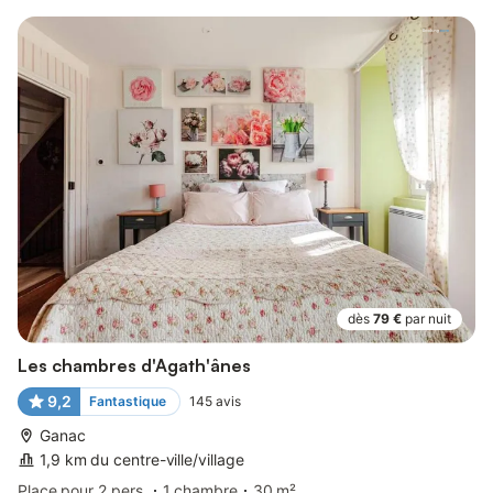
dès
79 €
par nuit
Les chambres d'Agath'ânes
9,2
Fantastique
145
avis
Ganac
1,9 km du centre-ville/village
Place pour 2 pers.
1 chambre
30 m²