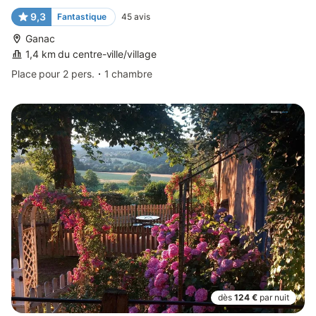
9,3
Fantastique
45
avis
Ganac
1,4 km du centre-ville/village
Place pour 2 pers.
1 chambre
dès
124 €
par nuit