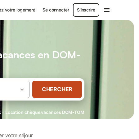
ez votre logement
Se connecter
S'inscrire
vacances en DOM-
CHERCHER
·
s
Location chèque vacances DOM-TOM
r votre séjour