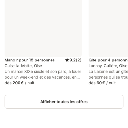
Manoir pour 15 personnes
9.2
(
2
)
Gîte pour 4 personn
Cuise-la-Motte, Oise
Lannoy-Cuillère, Oise
Un manoir XIXe siècle et son parc, à louer
La Laiterie est un gît
pour un week-end et des vacances, en
personnes qui se trou
famille ou entre amis. Le Pont Chevalier
dès
200 €
/
nuit
ferme d'Hauville, tout
dès
60 €
/
nuit
vous offre un grand bol de nature, idéal
indépendant. Entrée
pour la détente des adultes et le jeu des
plain-pied, canapé co
enfants. En bordure de la Forêt de
séjour : réfrigérateur-
Afficher toutes les offres
Compiègne, à 90 km de Paris, la maison
micro-ondes, plaques
est située au sein d'un parc fermé de 3
machine à café, bouill
hectares traversé par une rivière. Avec
cuisine, lave-vaissell
neuf chambres sur deux étages et de
mezzanine des lits j