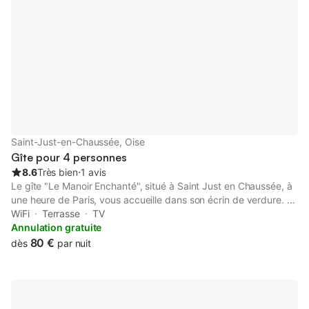
Saint-Just-en-Chaussée, Oise
Gîte pour 4 personnes
8.6
Très bien
⋅
1 avis
Le gîte "Le Manoir Enchanté", situé à Saint Just en Chaussée, à
une heure de Paris, vous accueille dans son écrin de verdure. A
deux pas du centre ville, vous avez accès à toutes les
WiFi
Terrasse
TV
commodités, également proche de la zone commerciale avec
Annulation gratuite
carburant 24h/24. Cette location de maison week end ou
80 €
dès
par nuit
semaine, située dans un rayon d'une trentaine de kilomètres,
vous permet de visiter les châteaux de Compiègne, Chantilly,
Pierrefonds, importants sites historiques et culturels et aussi
découvrir les cathédrales de Beauvais et Senlis. Pour les